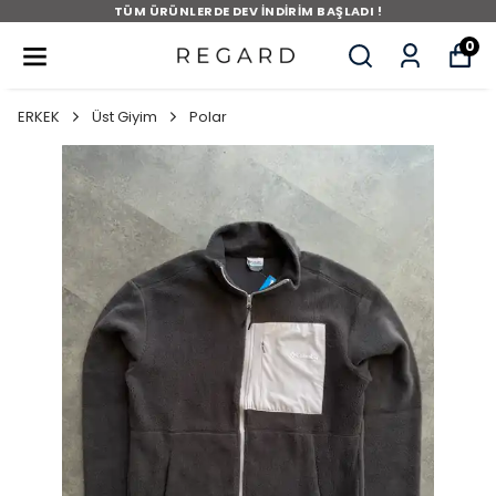
TÜM ÜRÜNLERDE DEV İNDİRİM BAŞLADI !
0
ERKEK
Üst Giyim
Polar