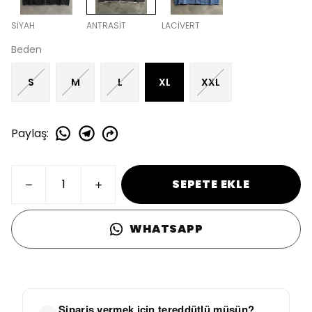
SİYAH
ANTRASİT
LACİVERT
Beden
S
M
L
XL
XXL
Paylaş
:
SEPETE EKLE
WHATSAPP
Sipariş vermek için tereddütlü müsün?