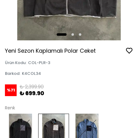
Yeni Sezon Kaplamalı Polar Ceket
Ürün Kodu
:
COL-PLR-3
Barkod
:
K4COL34
₺ 2,399.90
%
71
₺ 699.90
Renk