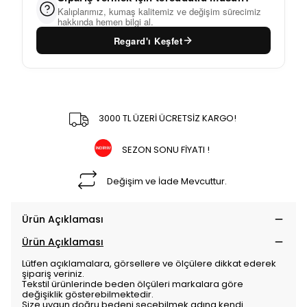
Kalıplarımız, kumaş kalitemiz ve değişim sürecimiz
hakkında hemen bilgi al.
Regard'ı Keşfet
3000 TL ÜZERİ ÜCRETSİZ KARGO!
SEZON SONU FİYATI !
Değişim ve İade Mevcuttur.
Ürün Açıklaması
Ürün Açıklaması
Lütfen açıklamalara, görsellere ve ölçülere dikkat ederek
şipariş veriniz.
Tekstil ürünlerinde beden ölçüleri markalara göre
değişiklik gösterebilmektedir.
Size uygun doğru bedeni seçebilmek adına kendi