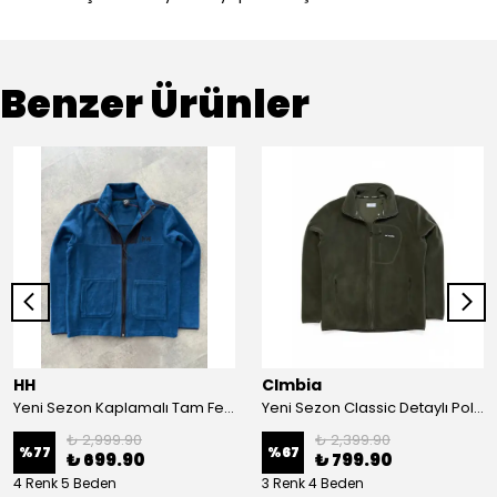
Benzer Ürünler
HH
Clmbia
Yeni Sezon Kaplamalı Tam Fermuarlı Polar
Yeni Sezon Classic Detaylı Polar Ceket
₺ 2,999.90
₺ 2,399.90
%
77
%
67
₺ 699.90
₺ 799.90
4 Renk 5 Beden
3 Renk 4 Beden