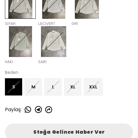
SİYAH
LACİVERT
GRİ
HAKİ
SARI
Beden
S
M
L
XL
XXL
Paylaş
:
Stoğa Gelince Haber Ver