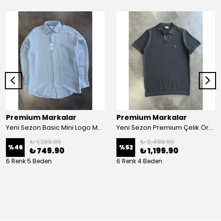
Premium Markalar
Premium Markalar
Yeni Sezon Basic Mini Logo Müslin Gömlek
Yeni Sezon Premium Çelik Örgü Triko Çizgili Polo Yaka
₺ 1,399.90
₺ 2,499.90
%
46
%
52
₺ 749.90
₺ 1,199.90
6 Renk 5 Beden
6 Renk 4 Beden