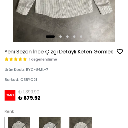
Yeni Sezon İnce Çizgi Detaylı Keten Gömlek
1 değerlendirme
Ürün Kodu
:
BYC-GML-7
Barkod
:
C3BYC21
₺ 1,399.90
%
51
₺ 679.92
Renk