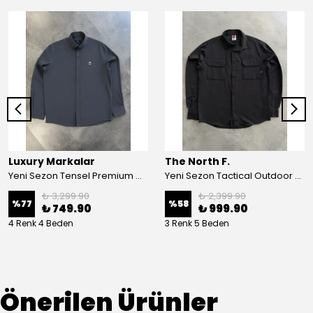
Luxury Markalar
The North F.
Yeni Sezon Tensel Premium Mini Logo Keten Gömlek
Yeni Sezon Tactical Outdoor Su geçirmez Gömlek
₺ 3,299.90
₺ 2,399.90
%
77
%
58
₺ 749.90
₺ 999.90
4 Renk 4 Beden
3 Renk 5 Beden
Önerilen Ürünler