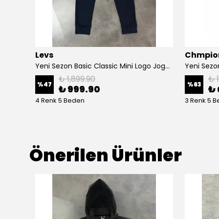
Levs
Chmpio
Yeni Sezon Premium Şerit Detaylı Double Face Eşofman
Yeni Sezon Basic Classic Mini Logo Jogger
₺ 1,899.90
₺ 
%
47
%
63
₺ 999.90
₺ 
4 Renk 5 Beden
3 Renk 5 
Önerilen Ürünler