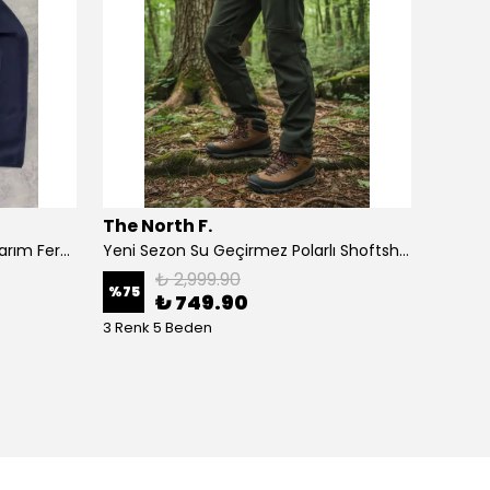
The North F.
The N
Yeni Sezon Classic Mini Logo Yarım Fermuarlı Polar
Yeni Sezon Su Geçirmez Polarlı Shoftshell Pantolon
₺ 2,999.90
%
75
%
43
₺ 749.90
3 Renk 5 Beden
4 Renk