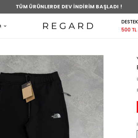
TÜM ÜRÜNLERDE DEV İNDİRİM BAŞLADI !
DESTEK
m
500 TL