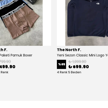
h F.
The North F.
t Paketi Pamuk Boxer
799.90
₺ 1,999.90
%
65
499.90
₺ 699.90
r Renk
4 Renk 5 Beden