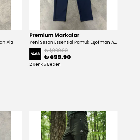
Premium Markalar
Prem
n Altı
Yeni Sezon Essential Pamuk Eşofman Altı
Yeni S
₺ 1,899.90
%
63
%
63
₺ 699.90
2 Renk 5 Beden
3 Renk