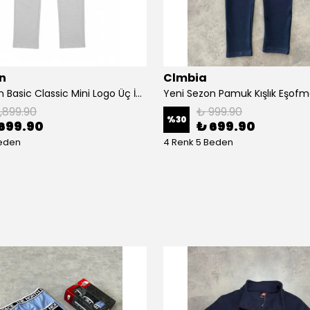
n
Clmbia
Yeni Sezon Basic Classic Mini Logo Üç İplik Eşofman Altı
Yeni Sezon Pamuk Kışlık Eşofma
1,899.90
₺ 999.90
%
30
699.90
₺ 699.90
Beden
4 Renk 5 Beden