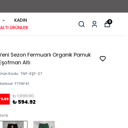
KADIN
0
 ALTI ÜRÜNLER
Yeni Sezon Fermuarlı Organik Pamuk
Eşofman Altı
Ürün Kodu
:
TNF-EŞF-27
Barkod
:
F1TNF41
₺ 1,899.90
%
69
₺ 594.92
Renk