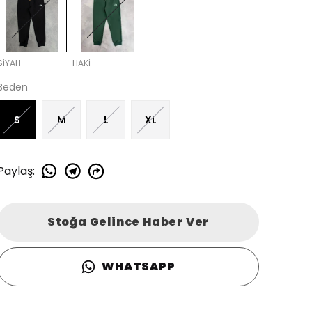
SİYAH
HAKİ
Beden
S
M
L
XL
Paylaş
:
Stoğa Gelince Haber Ver
WHATSAPP