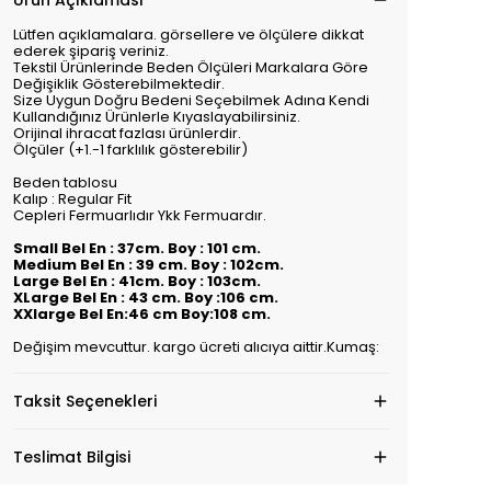
Ürün Açıklaması
Lütfen açıklamalara. görsellere ve ölçülere dikkat
ederek şipariş veriniz.
Tekstil Ürünlerinde Beden Ölçüleri Markalara Göre
Değişiklik Gösterebilmektedir.
Size Uygun Doğru Bedeni Seçebilmek Adına Kendi
Kullandığınız Ürünlerle Kıyaslayabilirsiniz.
Orijinal ihracat fazlası ürünlerdir.
Ölçüler (+1.-1 farklılık gösterebilir)
Beden tablosu
Kalıp : Regular Fit
Cepleri Fermuarlıdır Ykk Fermuardır.
Small Bel En : 37cm. Boy : 101 cm.
Medium Bel En : 39 cm. Boy : 102cm.
Large Bel En : 41cm. Boy : 103cm.
XLarge Bel En : 43 cm. Boy :106 cm.
XXlarge Bel En:46 cm Boy:108 cm.
Değişim mevcuttur. kargo ücreti alıcıya aittir.Kumaş:
Taksit Seçenekleri
Teslimat Bilgisi