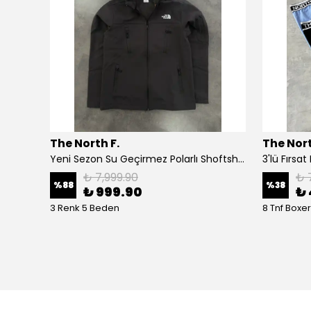
The North F.
The Nort
Yeni Sezon Basic Mini Logo Polar Eşofman Altı
Yeni Sezon Su Geçirmez Polarlı Shoftshell Mont
3'lü Fırsa
₺ 7,999.90
₺ 
%
88
%
38
₺ 999.90
₺ 
3 Renk 5 Beden
8 Tnf Boxe