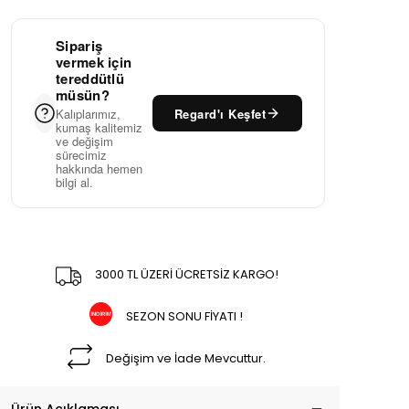
Sipariş
vermek için
tereddütlü
müsün?
Regard'ı Keşfet
Kalıplarımız,
kumaş kalitemiz
ve değişim
sürecimiz
hakkında hemen
bilgi al.
3000 TL ÜZERİ ÜCRETSİZ KARGO!
SEZON SONU FİYATI !
Değişim ve İade Mevcuttur.