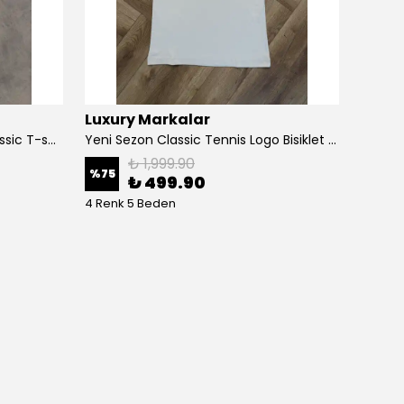
Luxury Markalar
A. Sa
Yeni Sezon Premium Basic Classic T-shirt
Yeni Sezon Classic Tennis Logo Bisiklet Yaka T-shirt
Yeni S
₺ 1,999.90
%
75
%
73
₺ 499.90
4 Renk 5 Beden
2 Renk