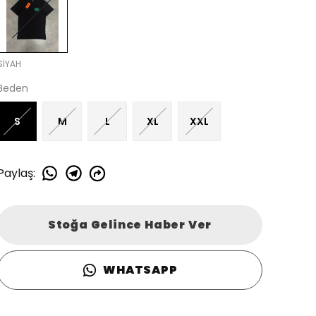
SİYAH
Beden
S
M
L
XL
XXL
Paylaş
:
Stoğa Gelince Haber Ver
WHATSAPP