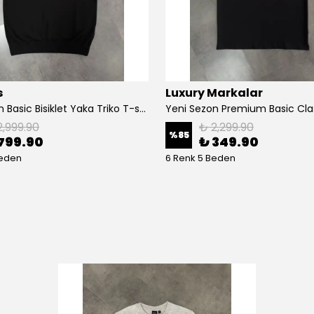
s
Luxury Markalar
Yeni Sezon Basic Bisiklet Yaka Triko T-shirt
2,999.90
₺ 2,299.90
%
85
799.90
₺ 349.90
Beden
6 Renk 5 Beden