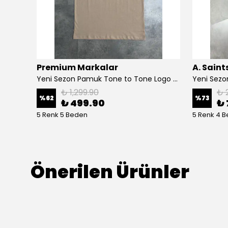
Premium Markalar
A. Saint
shirt
Yeni Sezon Pamuk Tone to Tone Logo T-shirt
₺ 1,299.90
₺ 
%
62
%
73
₺ 499.90
₺ 
5 Renk 5 Beden
5 Renk 4 
Önerilen Ürünler