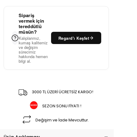
Sipariş
vermek için
tereddütlü
müsün?
Regard'ı Keşfet
Kalıplarımız,
kumaş kalitemiz
ve değişim
sürecimiz
hakkında hemen
bilgi al.
3000 TL ÜZERİ ÜCRETSİZ KARGO!
SEZON SONU FİYATI !
Değişim ve İade Mevcuttur.