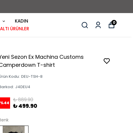
KADIN
0
 ALTI ÜRÜNLER
Yeni Sezon Ex Machina Customs
Camperdown T-shirt
Ürün Kodu
:
DEU-TSH-8
Barkod
:
J4DEU4
₺ 889.90
%
44
₺ 499.90
Renk