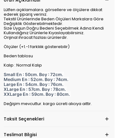
Ürün Açıklaması
Lütfen açıklamalara. görsellere ve ölçülere dikkat
ederek şipariş veriniz.
Tekstil Ürünlerinde Beden Ölçüleri Markalara Göre
Değişiklik Gösterebilmektedir.
Size Uygun Doğru Bedeni Seçebilmek Adına Kendi
Kullandığınız Ürünlerle Kıyaslayabilirsiniz.
Orijinal ihracat fazlası ürünlerdir.
Ölçüler (+1.-1 farklılık gösterebilir)
Beden tablosu
Kalıp : Normal Kalıp
Small En : 50cm. Boy : 72cm.
Medium En : 52cm. Boy : 74cm.
Large En : 54cm. Boy : 76cm.
XLarge En : 57cm. Boy : 78cm.
XXLarge En : 59cm. Boy : 80cm.
Değişim mevcuttur. kargo ücreti alıcıya aittir.
Taksit Seçenekleri
Teslimat Bilgisi