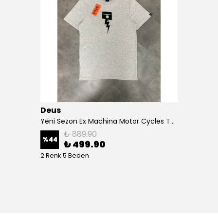
Deus
Yeni Sezon Ex Machina Motor Cycles T-shirt
₺ 889.90
%
44
₺ 499.90
2 Renk 5 Beden