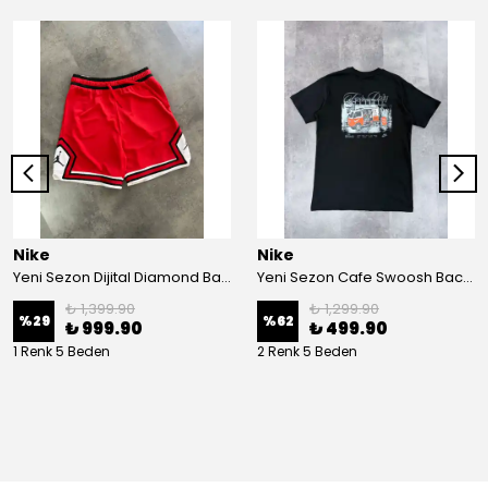
Nike
Nike
Yeni Sezon Dijital Diamond Basketboll Red Şort
Yeni Sezon Cafe Swoosh Back To Print T-shirt
₺ 1,399.90
₺ 1,299.90
%
29
%
62
₺ 999.90
₺ 499.90
1 Renk 5 Beden
2 Renk 5 Beden