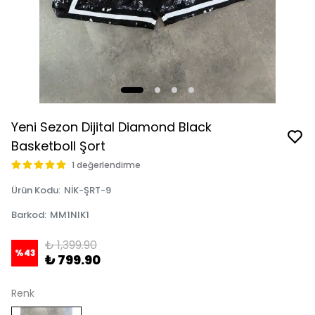
Yeni Sezon Dijital Diamond Black
Basketboll Şort
1 değerlendirme
Ürün Kodu
:
NİK-ŞRT-9
Barkod
:
MM1NIK1
₺ 1,399.90
%
43
₺ 799.90
Renk