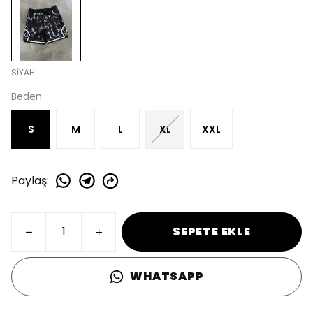
SİYAH
Beden
S
M
L
XL
XXL
Paylaş
:
SEPETE EKLE
WHATSAPP