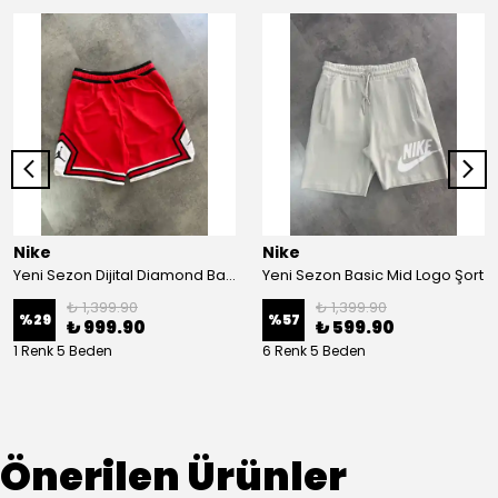
Nike
Nike
Yeni Sezon Dijital Diamond Basketboll Red Şort
Yeni Sezon Basic Mid Logo Şort
₺ 1,399.90
₺ 1,399.90
%
29
%
57
₺ 999.90
₺ 599.90
1 Renk 5 Beden
6 Renk 5 Beden
Önerilen Ürünler