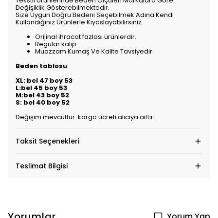
Tekstil Ürünlerinde Beden Ölçüleri Markalara Göre
Değişiklik Gösterebilmektedir.
Size Uygun Doğru Bedeni Seçebilmek Adına Kendi
Kullandığınız Ürünlerle Kıyaslayabilirsiniz.
Orijinal ihracat fazlası ürünlerdir.
Regular kalıp
Muazzam Kumaş Ve Kalite Tavsiyedir.
Beden tablosu
XL: bel 47 boy 53
L:bel 45 boy 53
M:bel 43 boy 52
S: bel 40 boy 52
Değişim mevcuttur. kargo ücreti alıcıya aittir.
Taksit Seçenekleri
Teslimat Bilgisi
Yorumlar
Yorum Yap