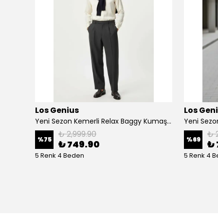
Los Genius
Los Gen
Yeni Sezon Cepli Gabardin Mevsimlik Ceket
Yeni Sezon Kemerli Relax Baggy Kumaş Pantalon
Yeni Sez
₺ 2,999.90
₺ 
%
75
%
69
₺ 749.90
₺ 
5 Renk 4 Beden
5 Renk 4 