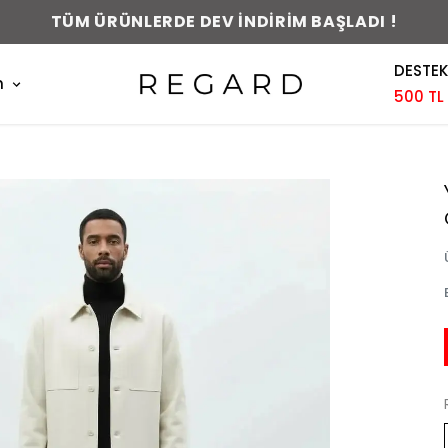
TÜM ÜRÜNLERDE DEV İNDİRİM BAŞLADI !
DESTEK
m
500 TL