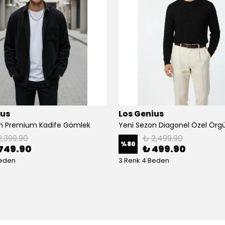
ius
Los Genius
on Premium Kadife Gömlek
2,399.90
₺ 2,499.90
%
80
749.90
₺ 499.90
Beden
3 Renk 4 Beden