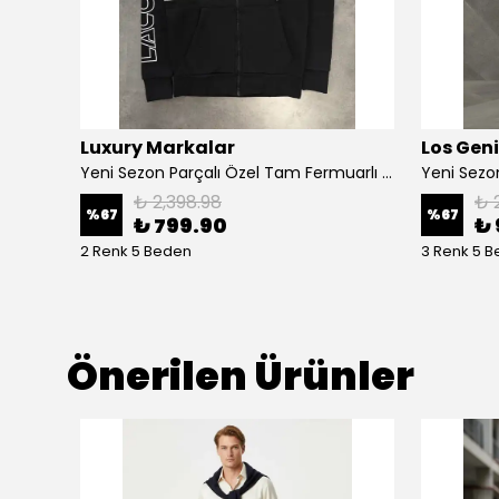
Luxury Markalar
Los Gen
Yeni Sezon Cepli Gabardin Mevsimlik Ceket
Yeni Sezon Parçalı Özel Tam Fermuarlı Ceket
₺ 2,398.98
₺ 
%
67
%
67
₺ 799.90
₺ 
2 Renk 5 Beden
3 Renk 5 
Önerilen Ürünler