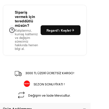
Sipariş
vermek için
tereddütlü
müsün?
Regard'ı Keşfet
Kalıplarımız,
kumaş kalitemiz
ve değişim
sürecimiz
hakkında hemen
bilgi al.
3000 TL ÜZERİ ÜCRETSİZ KARGO!
SEZON SONU FİYATI !
Değişim ve İade Mevcuttur.