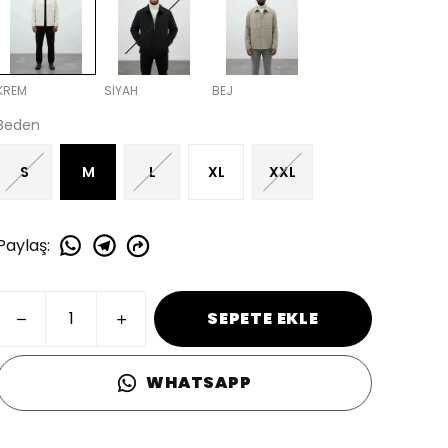
KREM
SİYAH
BEJ
Beden
S
M
L
XL
XXL
Paylaş
:
SEPETE EKLE
WHATSAPP