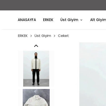
ANASAYFA
ERKEK
Üst Giyim
Alt Giyi
ERKEK
Üst Giyim
Ceket