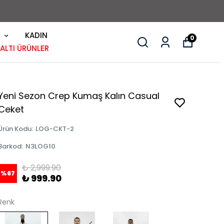
KADIN
0
 ALTI ÜRÜNLER
Yeni Sezon Crep Kumaş Kalın Casual
Ceket
Ürün Kodu
:
LOG-CKT-2
Barkod
:
N3LOG10
₺ 2,999.90
%
67
₺ 999.90
Renk