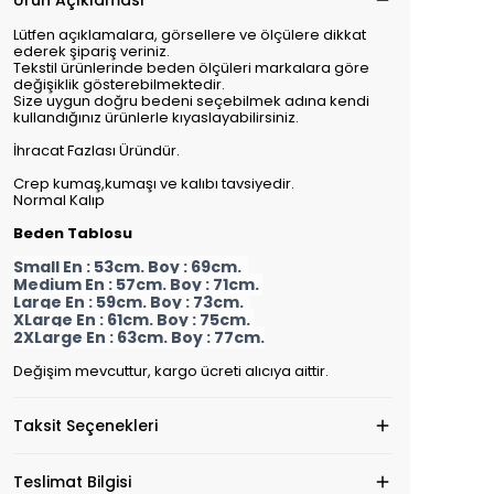
Ürün Açıklaması
Lütfen açıklamalara, görsellere ve ölçülere dikkat
ederek şipariş veriniz.
Tekstil ürünlerinde beden ölçüleri markalara göre
değişiklik gösterebilmektedir.
Size uygun doğru bedeni seçebilmek adına kendi
kullandığınız ürünlerle kıyaslayabilirsiniz.
İhracat Fazlası Üründür.
Crep kumaş,kumaşı ve kalıbı tavsiyedir.
Normal Kalıp
Beden Tablosu
Small En : 53cm. Boy : 69cm.
Medium En : 57cm. Boy : 71cm.
Large En : 59cm. Boy : 73cm.
XLarge En : 61cm. Boy : 75cm.
2XLarge En : 63cm. Boy : 77cm.
Değişim mevcuttur, kargo ücreti alıcıya aittir.
Taksit Seçenekleri
Teslimat Bilgisi