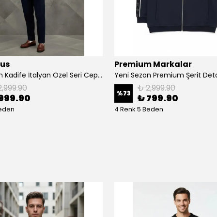
ius
Premium Markalar
Yeni Sezon Kadife İtalyan Özel Seri Cepli Astarlı Casual Ceket
2,999.90
₺ 2,999.90
%
73
999.90
₺ 799.90
Beden
4 Renk 5 Beden