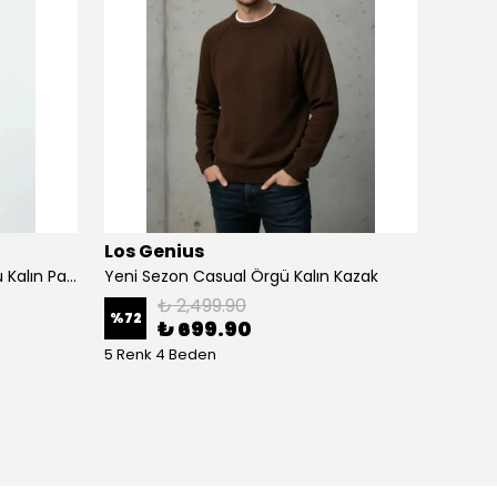
Los Genius
Los G
Yeni Sezon Diagonel Özel Örgü Kalın Pamuk Kazak
Yeni Sezon Casual Örgü Kalın Kazak
₺ 2,499.90
%
72
%
80
₺ 699.90
5 Renk 4 Beden
5 Renk