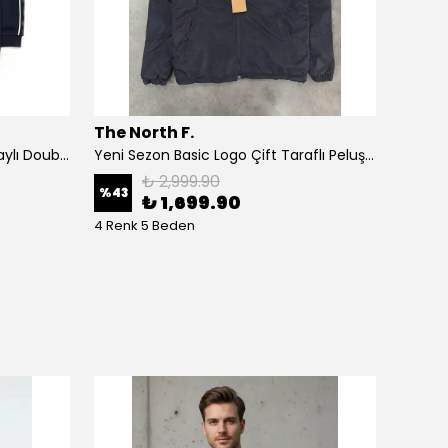
The North F.
Clmb
Yeni Sezon Premium Şerit Detaylı Double Face Ceket
Yeni Sezon Basic Logo Çift Taraflı Peluş Ceket
Yeni S
₺ 2,999.90
%
43
%
77
₺ 1,699.90
4 Renk 5 Beden
5 Renk