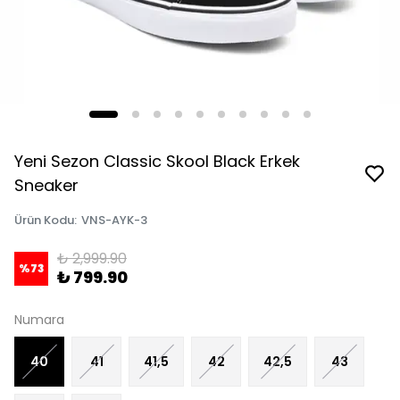
Yeni Sezon Classic Skool Black Erkek
Sneaker
Ürün Kodu
:
VNS-AYK-3
₺ 2,999.90
%
73
₺ 799.90
Numara
40
41
41,5
42
42,5
43