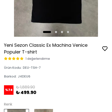
Yeni Sezon Classic Ex Machina Venice
Populer T-shirt
1 değerlendirme
Ürün Kodu
:
DEU-TSH-7
Barkod
:
J4DEU6
₺ 1,889.90
%
74
₺ 499.90
Renk