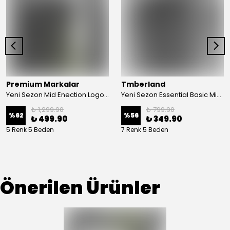
Premium Markalar
Tmberland
Yeni Sezon Mid Enection Logo T-shirt
Yeni Sezon Essential Basic Mini Logo T-shirt
₺ 1,299.90
₺ 799.90
%
62
%
56
₺ 499.90
₺ 349.90
5 Renk 5 Beden
7 Renk 5 Beden
Önerilen Ürünler