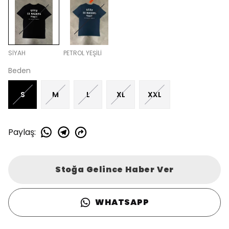
SİYAH
PETROL YEŞİLİ
Beden
S
M
L
XL
XXL
Paylaş
:
Stoğa Gelince Haber Ver
WHATSAPP