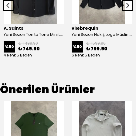
A. Saints
vilebrequin
Yeni Sezon Ton to Tone Mini Logo Oduncu Gömlek
Yeni Sezon Nakış Logo Müslin Gömlek
₺ 1,499.90
₺ 1,599.90
%
50
%
50
₺ 749.90
₺ 799.90
4 Renk 5 Beden
6 Renk 5 Beden
Önerilen Ürünler