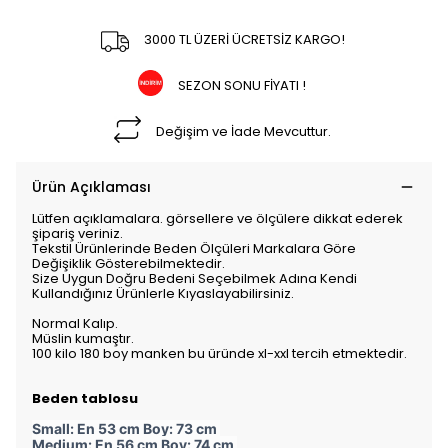
3000 TL ÜZERİ ÜCRETSİZ KARGO!
SEZON SONU FİYATI !
Değişim ve İade Mevcuttur.
Ürün Açıklaması
Lütfen açıklamalara. görsellere ve ölçülere dikkat ederek
şipariş veriniz.
Tekstil Ürünlerinde Beden Ölçüleri Markalara Göre
Değişiklik Gösterebilmektedir.
Size Uygun Doğru Bedeni Seçebilmek Adına Kendi
Kullandığınız Ürünlerle Kıyaslayabilirsiniz.
Normal Kalıp.
Müslin kumaştır.
100 kilo 180 boy manken bu üründe xl-xxl tercih etmektedir.
Beden tablosu
Small: En 53 cm Boy: 73 cm
Medium: En 56 cm Boy: 74 cm