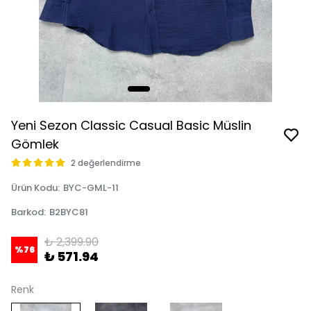
Yeni Sezon Classic Casual Basic Müslin
Gömlek
2 değerlendirme
Ürün Kodu
:
BYC-GML-11
Barkod
:
B2BYC81
₺ 2,399.90
%
76
₺ 571.94
Renk