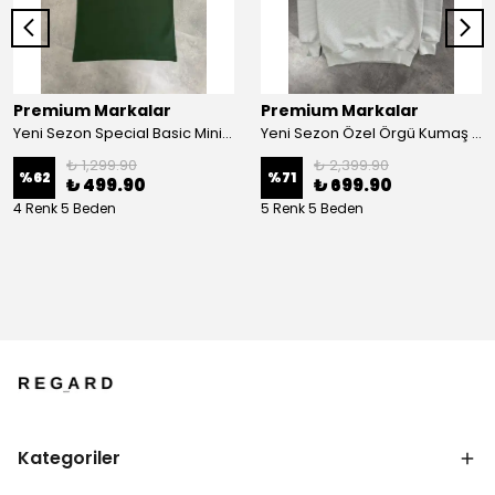
Premium Markalar
Premium Markalar
Yeni Sezon Special Basic Mini Logo Classic T-shirt
Yeni Sezon Özel Örgü Kumaş Yarım Fermuarlı Sweatshirt
₺ 1,299.90
₺ 2,399.90
%
62
%
71
₺ 499.90
₺ 699.90
4 Renk 5 Beden
5 Renk 5 Beden
Kategoriler