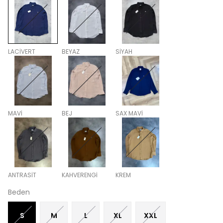
LACİVERT
BEYAZ
SİYAH
MAVİ
BEJ
SAX MAVİ
ANTRASİT
KAHVERENGİ
KREM
Beden
S
M
L
XL
XXL