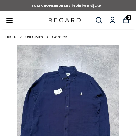
TÜM ÜRÜNLERDE DEV İNDİRİM BAŞLADI !
0
ERKEK
Üst Giyim
Gömlek