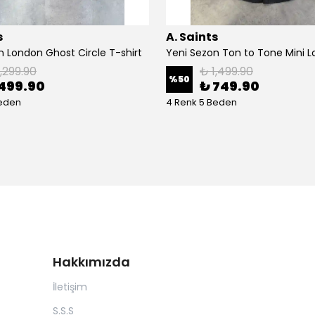
s
A. Saints
n London Ghost Circle T-shirt
1,299.90
₺ 1,499.90
%
50
499.90
₺ 749.90
Beden
4 Renk 5 Beden
Hakkımızda
İletişim
S.S.S