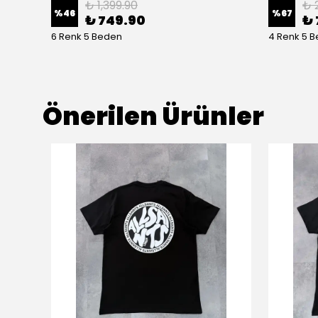
₺ 1,399.90
₺ 
%
46
%
67
₺ 749.90
₺ 
6 Renk 5 Beden
4 Renk 5 
Önerilen Ürünler