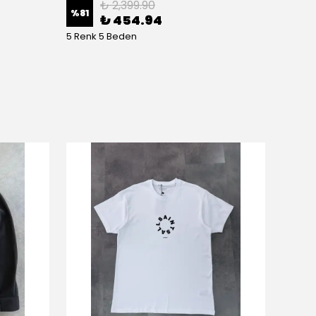
₺ 2,399.90
%
81
%
63
₺ 454.94
5 Renk 5 Beden
8 Renk