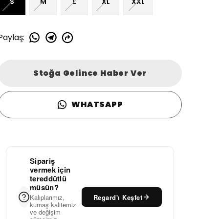
S
M
L
XL
XXL
Paylaş
:
Stoğa Gelince Haber Ver
WHATSAPP
Sipariş
vermek için
tereddütlü
müsün?
Regard'ı Keşfet
Kalıplarımız,
kumaş kalitemiz
ve değişim