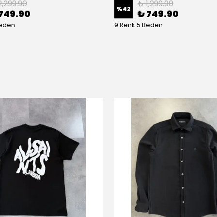
2,299.90
₺ 1,299.90
%
42
749.90
₺ 749.90
Beden
9 Renk 5 Beden