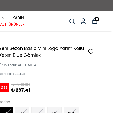
KADIN
0
 ALTI ÜRÜNLER
Yeni Sezon Basic Mini Logo Yarım Kollu
Keten Blue Gömlek
Ürün Kodu
:
ALL-GML-43
Barkod
:
L2ALL31
₺ 1,299.90
%
77
₺ 297.41
Beden