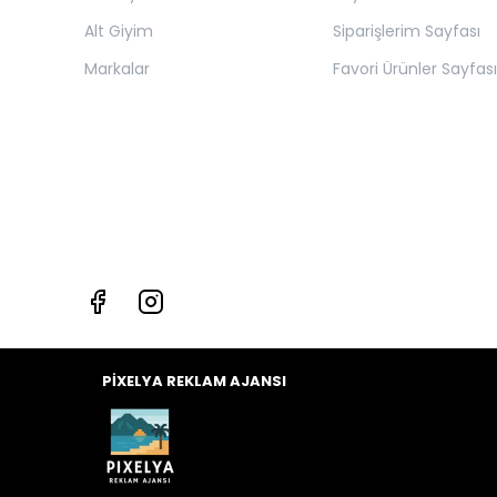
Alt Giyim
Siparişlerim Sayfası
Markalar
Favori Ürünler Sayfası
PİXELYA REKLAM AJANSI