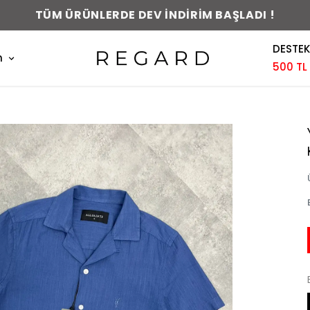
0-48 SAAT İÇERİSİNDE KARGODA !
DESTEK
m
500 TL