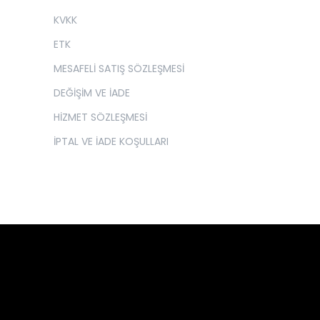
KVKK
ETK
MESAFELİ SATIŞ SÖZLEŞMESİ
DEĞİŞİM VE İADE
HİZMET SÖZLEŞMESİ
İPTAL VE İADE KOŞULLARI