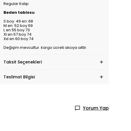
Regular Kalıp
Beden tablosu
S boy: 49 en: 68
M en: 52 boy 69
L en 55 boy 73
Xl en 57 boy 74
Xxl en 60 boy 74
Değişim mevcuttur. kargo ücreti alıcıya aittir.
Taksit Seçenekleri
Teslimat Bilgisi
Yorum Yap