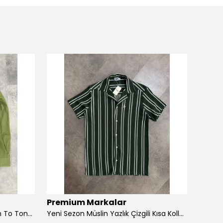
Premium Markalar
Prem
Yeni Sezon Basic Mini Logo Ton To Tone Gabardin Gömlek
Yeni Sezon Müslin Yazlık Çizgili Kısa Kollu Gömlek