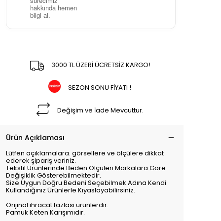
sürecimiz
hakkında hemen
bilgi al.
3000 TL ÜZERİ ÜCRETSİZ KARGO!
SEZON SONU FİYATI !
Değişim ve İade Mevcuttur.
Ürün Açıklaması
Lütfen açıklamalara. görsellere ve ölçülere dikkat
ederek şipariş veriniz.
Tekstil Ürünlerinde Beden Ölçüleri Markalara Göre
Değişiklik Gösterebilmektedir.
Size Uygun Doğru Bedeni Seçebilmek Adına Kendi
Kullandığınız Ürünlerle Kıyaslayabilirsiniz.
Orijinal ihracat fazlası ürünlerdir.
Pamuk Keten Karışımıdır.