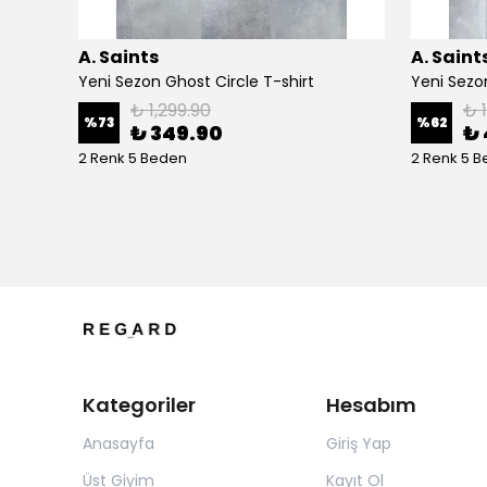
A. Saints
A. Saint
Yeni Sezon Ghost Circle T-shirt
Yeni Sezo
₺ 1,299.90
₺ 
%
73
%
62
₺ 349.90
₺ 
2 Renk 5 Beden
2 Renk 5 
Kategoriler
Hesabım
Anasayfa
Giriş Yap
Üst Giyim
Kayıt Ol