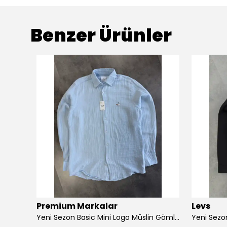
Benzer Ürünler
Premium Markalar
Levs
Yeni Sezon Ton to Tone Mini Logo Oduncu Gömlek
Yeni Sezon Basic Mini Logo Müslin Gömlek