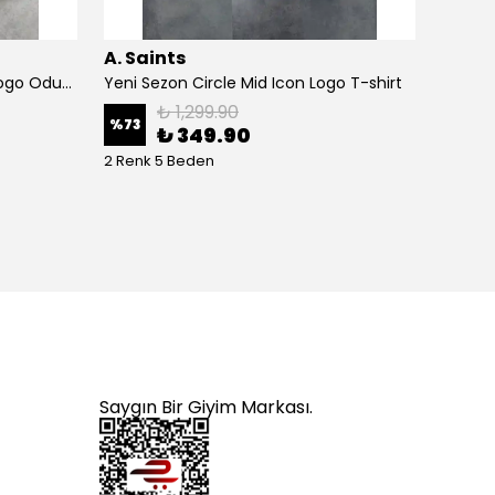
A. Saints
A. Sa
Yeni Sezon Ton to Tone Mini Logo Oduncu Gömlek
Yeni Sezon Circle Mid Icon Logo T-shirt
₺ 1,299.90
%
73
%
63
₺ 349.90
2 Renk 5 Beden
4 Renk
Saygın Bir Giyim Markası.