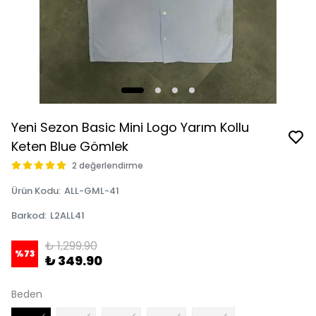
Yeni Sezon Basic Mini Logo Yarım Kollu
Keten Blue Gömlek
2 değerlendirme
Ürün Kodu
:
ALL-GML-41
Barkod
:
L2ALL41
₺ 1,299.90
%
73
₺ 349.90
Beden