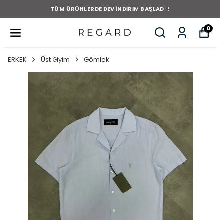
TÜM ÜRÜNLERDE DEV İNDİRİM BAŞLADI !
0
ERKEK
Üst Giyim
Gömlek