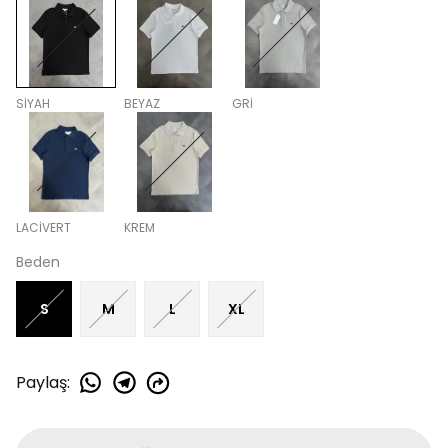
SİYAH
BEYAZ
GRİ
LACİVERT
KREM
Beden
S
M
L
XL
Paylaş
: