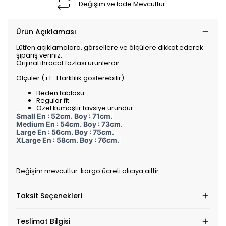
Değişim ve İade Mevcuttur.
Ürün Açıklaması
Lütfen açıklamalara. görsellere ve ölçülere dikkat ederek
şipariş veriniz.
Orijinal ihracat fazlası ürünlerdir.
Ölçüler (+1.-1 farklılık gösterebilir)
Beden tablosu
Regular fit
Özel kumaştır tavsiye üründür.
Small En : 52cm. Boy : 71cm.
Medium En : 54cm. Boy : 73cm.
Large En : 56cm. Boy : 75cm.
XLarge En : 58cm. Boy : 76cm.
Değişim mevcuttur. kargo ücreti alıcıya aittir.
Taksit Seçenekleri
Teslimat Bilgisi