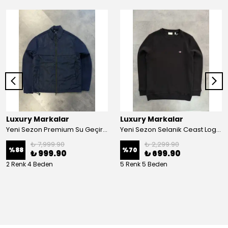
Luxury Markalar
Luxury Markalar
Yeni Sezon Premium Su Geçirmez Polarlı Shoftshell Mont
Yeni Sezon Selanik Ceast Logo Sweatshirt
₺ 7,999.90
₺ 2,299.90
%
88
%
70
₺ 999.90
₺ 699.90
2 Renk 4 Beden
5 Renk 5 Beden