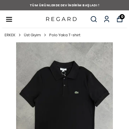
TÜM ÜRÜNLERDE DEV İNDİRİM BAŞLADI !
0
ERKEK
Üst Giyim
Polo Yaka T-shirt