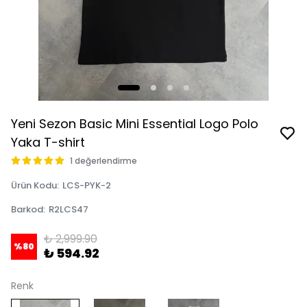
Yeni Sezon Basic Mini Essential Logo Polo
Yaka T-shirt
1 değerlendirme
Ürün Kodu
:
LCS-PYK-2
Barkod
:
R2LCS47
₺ 2,999.90
%
80
₺ 594.92
Renk