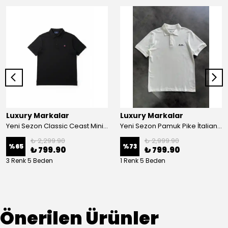
Luxury Markalar
Luxury Markalar
Yeni Sezon Classic Ceast Mini Logo İnce Polo Yaka T-shirt
Yeni Sezon Pamuk Pike İtalian Classic Logo Polo Yaka T-shirt
₺ 2,299.90
₺ 2,999.90
%
65
%
73
₺ 799.90
₺ 799.90
3 Renk 5 Beden
1 Renk 5 Beden
Önerilen Ürünler