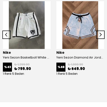
Nike
Nike
Yeni Sezon Basketboll White Şort
Yeni Sezon Diamond Air Jordan Relax Basketball Şort
₺ 1,399.90
₺ 1,999.90
%
43
%
68
₺ 799.90
₺ 649.90
1 Renk 5 Beden
1 Renk 5 Beden