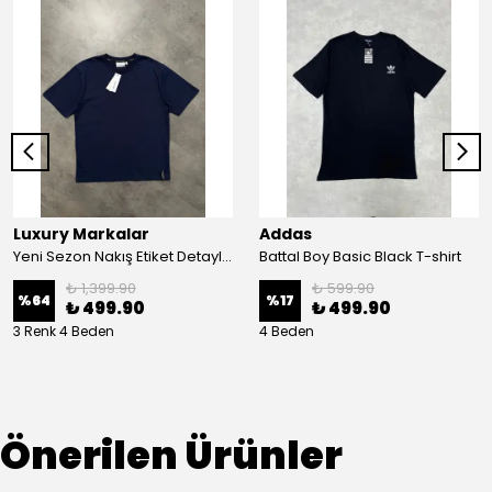
Luxury Markalar
Addas
Yeni Sezon Nakış Etiket Detaylı T-shirt
Battal Boy Basic Black T-shirt
₺ 1,399.90
₺ 599.90
%
64
%
17
₺ 499.90
₺ 499.90
3 Renk 4 Beden
4 Beden
Önerilen Ürünler