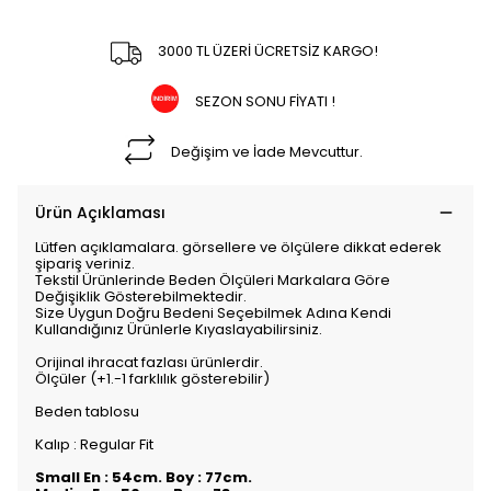
3000 TL ÜZERİ ÜCRETSİZ KARGO!
SEZON SONU FİYATI !
Değişim ve İade Mevcuttur.
Ürün Açıklaması
Lütfen açıklamalara. görsellere ve ölçülere dikkat ederek
şipariş veriniz.
Tekstil Ürünlerinde Beden Ölçüleri Markalara Göre
Değişiklik Gösterebilmektedir.
Size Uygun Doğru Bedeni Seçebilmek Adına Kendi
Kullandığınız Ürünlerle Kıyaslayabilirsiniz.
Orijinal ihracat fazlası ürünlerdir.
Ölçüler (+1.-1 farklılık gösterebilir)
Beden tablosu
Kalıp : Regular Fit
Small En : 54cm. Boy : 77cm.