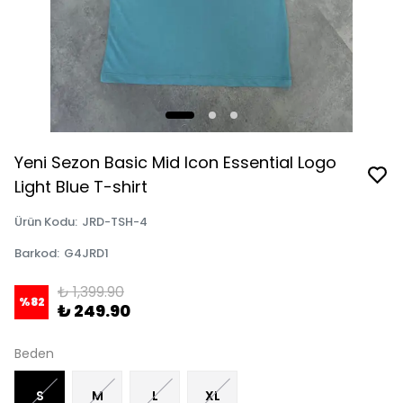
Yeni Sezon Basic Mid Icon Essential Logo
Light Blue T-shirt
Ürün Kodu
:
JRD-TSH-4
Barkod
:
G4JRD1
₺ 1,399.90
%
82
₺ 249.90
Beden
S
M
L
XL