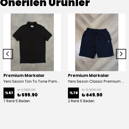
Önerilen Ürünler
Premium Markalar
Premium Markalar
Yeni Sezon Ton To Tone Pamuk Pike Polo Yaka
Yeni Sezon Classic Premium Mini Logo Regular Casual Müslin Şort
₺ 1,388.80
₺ 2,999.90
%
57
%
78
₺ 599.90
₺ 649.90
7 Renk 5 Beden
2 Renk 5 Beden