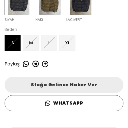
SİYAH
HAKİ
LACİVERT
Beden
S
M
L
XL
Paylaş
:
Stoğa Gelince Haber Ver
WHATSAPP