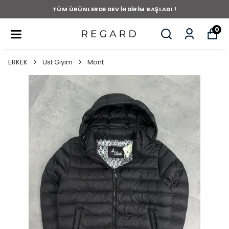
TÜM ÜRÜNLERDE DEV İNDİRİM BAŞLADI !
0
ERKEK
Üst Giyim
Mont