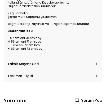
Kullandığınız Ürünlerle Kıyaslayabilirsiniz.
Orijinal ihracat fazlası ürünlerdir.
Regular kalıp
Şişme Mont Kapşonu çıkabiliyor.
Yağmura Karşı Dayanıklı ve Rüzgar Geçirmez üründür.
Beden tablosu
S 57 cm eni 70 cm boy
M 59 cm eni 71 cm boy
L 61 cm eni 72 cm boy
Xl 63 cm eni 73 cm boy
Taksit Seçenekleri
Teslimat Bilgisi
Yorumlar
Yorum Yap