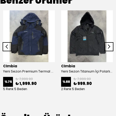
Benzer Ürünler
Clmbia
Clmbia
Yeni Sezon Premium Termal Özel Termal Kar Montu
Yeni Sezon Tıtanıum İçi Polarlı Yan Cepli Kapşonlu Mont
₺ 7,999.90
₺ 7,999.90
%
75
%
88
₺ 1,999.90
₺ 999.90
5 Renk 5 Beden
2 Renk 5 Beden