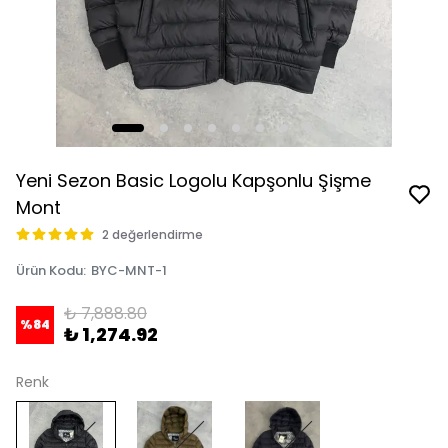
Yeni Sezon Basic Logolu Kapşonlu Şişme
Mont
2 değerlendirme
Ürün Kodu
:
BYC-MNT-1
₺ 7,888.80
%
84
₺ 1,274.92
Renk