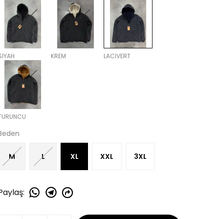
SİYAH
KREM
LACİVERT
TURUNCU
Beden
M
L
XL
XXL
3XL
Paylaş
: