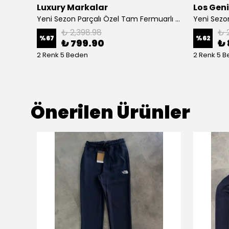
Luxury Markalar
Los Gen
Yeni Sezon Pamuk/Gabardin Ceket Gömlek
Yeni Sezon Parçalı Özel Tam Fermuarlı Ceket
₺ 2,398.98
₺ 
%
67
%
62
₺ 799.90
₺ 
2 Renk 5 Beden
2 Renk 5 
Önerilen Ürünler