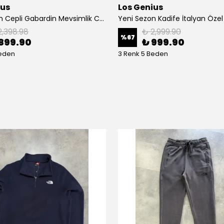
ius
Los Genius
Yeni Sezon Cepli Gabardin Mevsimlik Ceket
2,398.98
₺ 2,999.90
%
67
899.90
₺ 999.90
Beden
3 Renk 5 Beden