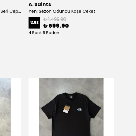
A. Saints
Clmb
Yeni Sezon Kadife İtalyan Özel Seri Cepli Astarlı Casual Ceket
Yeni Sezon Oduncu Kaşe Ceket
Yeni S
₺ 1,499.90
%
53
%
77
₺ 699.90
4 Renk 5 Beden
5 Renk