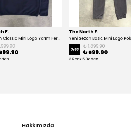
h F.
The North F.
Yeni Sezon Classic Mini Logo Yarım Fermuarlı Polar
1,999.90
₺ 1,899.90
%
63
699.90
₺ 699.90
Beden
3 Renk 5 Beden
Hakkımızda