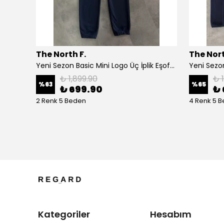
The North F.
The Nort
Yeni Sezon Su Geçirmez Polarlı Shoftshell Pantolon
Yeni Sezon Basic Mini Logo Üç İplik Eşofman Altı
₺ 1,899.90
₺ 
%
63
%
65
₺ 699.90
₺ 
2 Renk 5 Beden
4 Renk 5 
Kategoriler
Hesabım