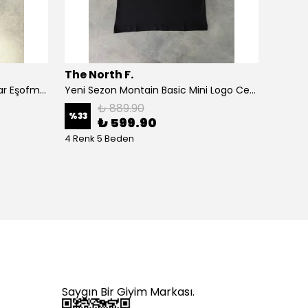
The North F.
The N
Yeni Sezon Basic Mini Logo Polar Eşofman Altı
Yeni Sezon Montain Basic Mini Logo Ceast T-shirt
₺ 889.90
%
33
%
58
₺ 599.90
4 Renk 5 Beden
3 Renk
Saygın Bir Giyim Markası.