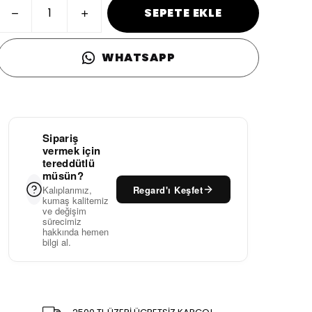
SEPETE EKLE
WHATSAPP
Sipariş
vermek için
tereddütlü
müsün?
Regard'ı Keşfet
Kalıplarımız,
kumaş kalitemiz
ve değişim
sürecimiz
hakkında hemen
bilgi al.