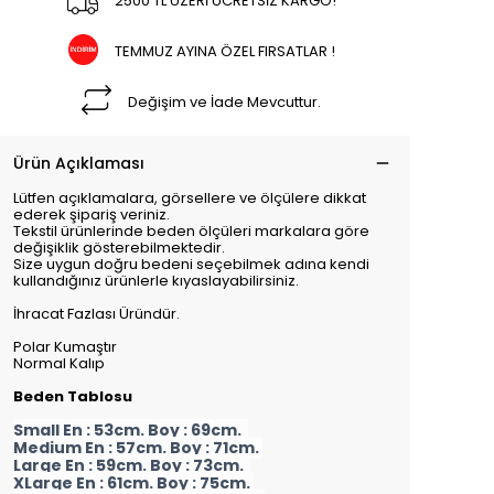
2500 TL ÜZERİ ÜCRETSİZ KARGO!
TEMMUZ AYINA ÖZEL FIRSATLAR !
Değişim ve İade Mevcuttur.
Ürün Açıklaması
Lütfen açıklamalara, görsellere ve ölçülere dikkat
ederek şipariş veriniz.
Tekstil ürünlerinde beden ölçüleri markalara göre
değişiklik gösterebilmektedir.
Size uygun doğru bedeni seçebilmek adına kendi
kullandığınız ürünlerle kıyaslayabilirsiniz.
İhracat Fazlası Üründür.
Polar Kumaştır
Normal Kalıp
Beden Tablosu
Small En : 53cm. Boy : 69cm.
Medium En : 57cm. Boy : 71cm.
Large En : 59cm. Boy : 73cm.
XLarge En : 61cm. Boy : 75cm.