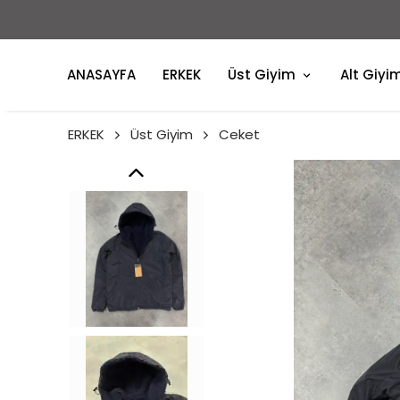
ANASAYFA
ERKEK
Üst Giyim
Alt Giyi
ERKEK
Üst Giyim
Ceket