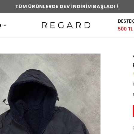
0-48 SAAT İÇERİSİNDE KARGODA !
DESTEK
m
500 TL