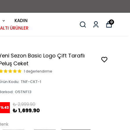
KADIN
0
 ALTI ÜRÜNLER
Yeni Sezon Basic Logo Çift Taraflı
Peluş Ceket
1 değerlendirme
Ürün Kodu
:
TNF-CKT-1
Barkod
:
O5TNF13
₺ 2,999.90
%
43
₺ 1,699.90
Renk