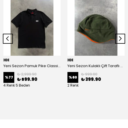
HH
HH
Yeni Sezon Pamuk Pike Classic Logo Polo Yaka T-shirt
Yeni Sezon Kulaklı Çift Taraflı Bere
₺ 2,999.90
₺ 999.80
%
77
%
60
₺ 699.90
₺ 399.90
4 Renk 5 Beden
2 Renk