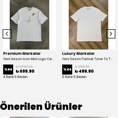
Premium Markalar
Luxury Markalar
Yeni Sezon Icon Mid Logo Ceast T-shirt
Yeni Sezon Pamuk Tone To Tone Logo T-shirt
₺ 1,649.90
₺ 899.90
%
64
%
44
₺ 599.90
₺ 499.90
4 Renk 5 Beden
5 Renk 5 Beden
Önerilen Ürünler