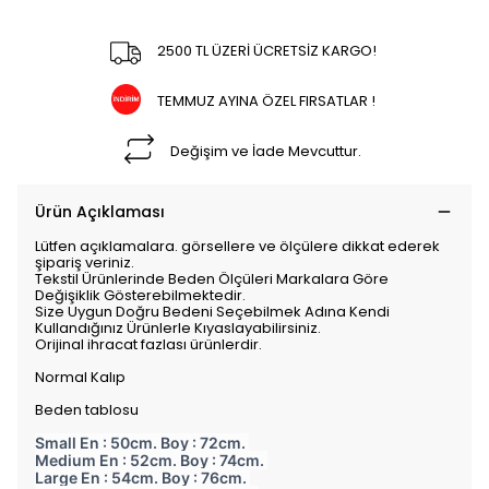
2500 TL ÜZERİ ÜCRETSİZ KARGO!
TEMMUZ AYINA ÖZEL FIRSATLAR !
Değişim ve İade Mevcuttur.
Ürün Açıklaması
Lütfen açıklamalara. görsellere ve ölçülere dikkat ederek
şipariş veriniz.
Tekstil Ürünlerinde Beden Ölçüleri Markalara Göre
Değişiklik Gösterebilmektedir.
Size Uygun Doğru Bedeni Seçebilmek Adına Kendi
Kullandığınız Ürünlerle Kıyaslayabilirsiniz.
Orijinal ihracat fazlası ürünlerdir.
Normal Kalıp
Beden tablosu
Small En : 50cm. Boy : 72cm.
Medium En : 52cm. Boy : 74cm.
Large En : 54cm. Boy : 76cm.