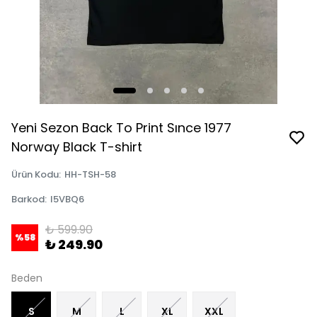
Yeni Sezon Back To Print Sınce 1977
Norway Black T-shirt
Ürün Kodu
:
HH-TSH-58
Barkod
:
I5VBQ6
₺ 599.90
%
58
₺ 249.90
Beden
S
M
L
XL
XXL