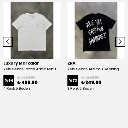
Luxury Markalar
ZRA
Yeni Sezon Patch Arma Mini Logo T-shirt
Yeni Sezon Are You Seeking Humans T-shirt
₺ 1,399.90
₺ 1,299.90
%
64
%
73
₺ 499.90
₺ 349.90
4 Renk 5 Beden
3 Renk 5 Beden