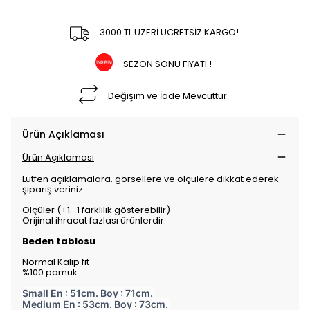
3000 TL ÜZERİ ÜCRETSİZ KARGO!
SEZON SONU FİYATI !
Değişim ve İade Mevcuttur.
Ürün Açıklaması
Ürün Açıklaması
Lütfen açıklamalara. görsellere ve ölçülere dikkat ederek
şipariş veriniz.
Ölçüler (+1.-1 farklılık gösterebilir)
Orijinal ihracat fazlası ürünlerdir.
Beden tablosu
Normal Kalıp fit
%100 pamuk
Small En : 51cm. Boy : 71cm.
Medium En : 53cm. Boy : 73cm.