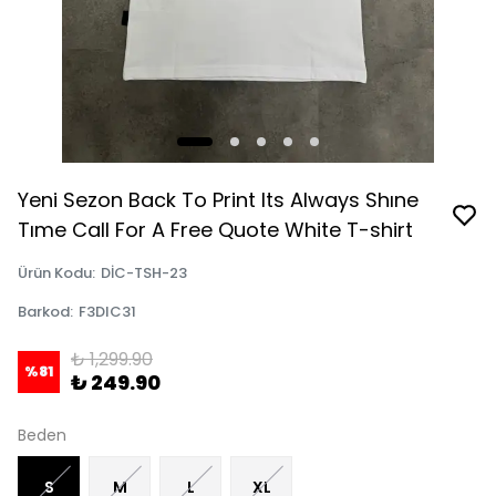
Yeni Sezon Back To Print Its Always Shıne
Tıme Call For A Free Quote White T-shirt
Ürün Kodu
:
DİC-TSH-23
Barkod
:
F3DIC31
₺ 1,299.90
%
81
₺ 249.90
Beden
S
M
L
XL