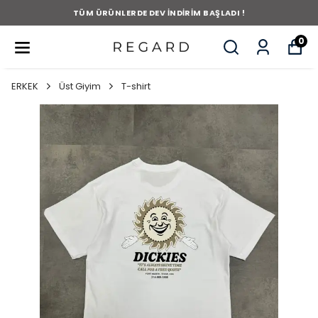
TÜM ÜRÜNLERDE DEV İNDİRİM BAŞLADI !
0
ERKEK
Üst Giyim
T-shirt