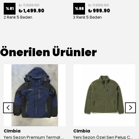
₺ 7,999.90
₺ 7,999.90
%
81
%
88
₺ 1,499.90
₺ 999.90
2 Renk 5 Beden
3 Renk 5 Beden
Önerilen Ürünler
Clmbia
Clmbia
Yeni Sezon Premium Termal Özel Termal Kar Montu
Yeni Sezon Özel Seri Peluş Ceket