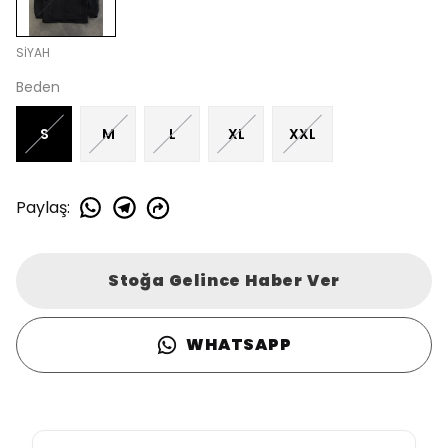
SİYAH
Beden
S
M
L
XL
XXL
Paylaş
:
Stoğa Gelince Haber Ver
WHATSAPP