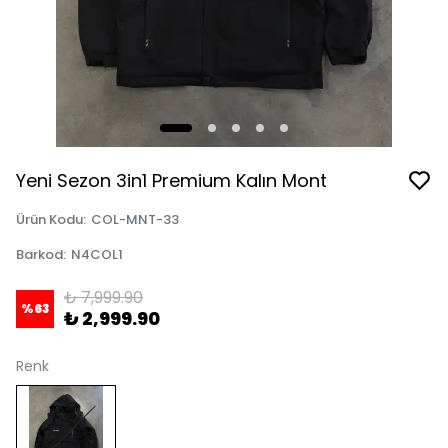
Yeni Sezon 3in1 Premium Kalın Mont
Ürün Kodu
:
COL-MNT-33
Barkod
:
N4COL1
₺ 7,999.90
%
63
₺ 2,999.90
Renk