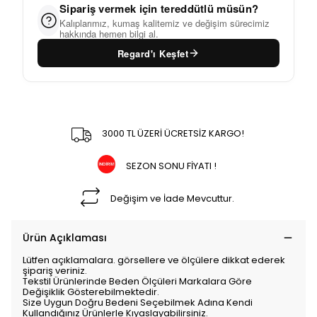
Sipariş vermek için tereddütlü müsün?
Kalıplarımız, kumaş kalitemiz ve değişim sürecimiz
hakkında hemen bilgi al.
Regard'ı Keşfet
3000 TL ÜZERİ ÜCRETSİZ KARGO!
SEZON SONU FİYATI !
Değişim ve İade Mevcuttur.
Ürün Açıklaması
Lütfen açıklamalara. görsellere ve ölçülere dikkat ederek
şipariş veriniz.
Tekstil Ürünlerinde Beden Ölçüleri Markalara Göre
Değişiklik Gösterebilmektedir.
Size Uygun Doğru Bedeni Seçebilmek Adına Kendi
Kullandığınız Ürünlerle Kıyaslayabilirsiniz.