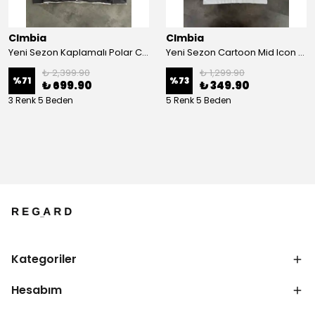
Clmbia
Clmbia
Yeni Sezon Kaplamalı Polar Ceket
Yeni Sezon Cartoon Mid Icon T-shirt
₺ 2,399.90
₺ 1,299.90
%
71
%
73
₺ 699.90
₺ 349.90
3 Renk 5 Beden
5 Renk 5 Beden
Kategoriler
Hesabım