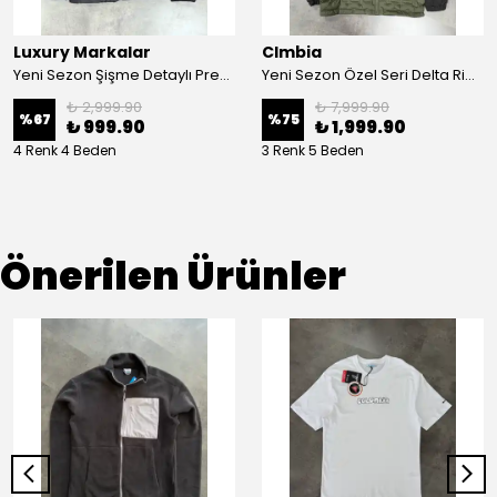
Luxury Markalar
Clmbia
Yeni Sezon Şişme Detaylı Premium Mont
Yeni Sezon Özel Seri Delta Ridge Kapşonlu Mont
₺ 2,999.90
₺ 7,999.90
%
67
%
75
₺ 999.90
₺ 1,999.90
4 Renk 4 Beden
3 Renk 5 Beden
Önerilen Ürünler