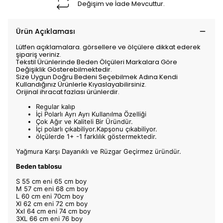
Değişim ve İade Mevcuttur.
Ürün Açıklaması
Lütfen açıklamalara. görsellere ve ölçülere dikkat ederek
şipariş veriniz.
Tekstil Ürünlerinde Beden Ölçüleri Markalara Göre
Değişiklik Gösterebilmektedir.
Size Uygun Doğru Bedeni Seçebilmek Adına Kendi
Kullandığınız Ürünlerle Kıyaslayabilirsiniz.
Orijinal ihracat fazlası ürünlerdir.
Regular kalıp
İçi Polarlı Ayrı Ayrı Kullanılma Özelliği
Çok Ağır ve Kaliteli Bir Üründür.
İçi polarlı çıkabiliyor.Kapşonu çıkabiliyor.
ölçülerde 1+ -1 farklılık göstermektedir.
Yağmura Karşı Dayanıklı ve Rüzgar Geçirmez üründür.
Beden tablosu
S 55 cm eni 65 cm boy
M 57 cm eni 68 cm boy
L 60 cm eni 70cm boy
Xl 62 cm eni 72 cm boy
Xxl 64 cm eni 74 cm boy
3XL 66 cm eni 76 boy