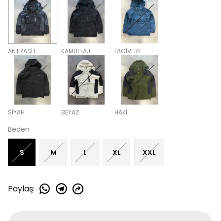
ANTRASİT
KAMUFLAJ
LACİVERT
SİYAH
BEYAZ
HAKİ
Beden
S
M
L
XL
XXL
Paylaş
: