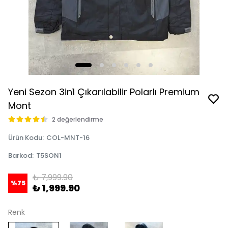
Yeni Sezon 3in1 Çıkarılabilir Polarlı Premium
Mont
2 değerlendirme
Ürün Kodu
:
COL-MNT-16
Barkod
:
T5SON1
₺ 7,999.90
%
75
₺ 1,999.90
Renk