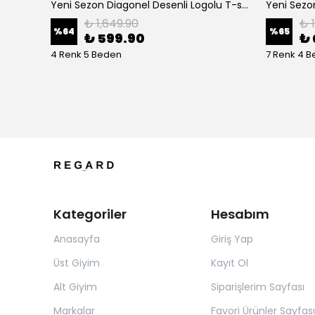
Gömlek
Yeni Sezon Diagonel Desenli Logolu T-shirt
₺ 1,649.90
₺ 
%
64
%
65
₺ 599.90
₺ 
4 Renk 5 Beden
7 Renk 4 
Kategoriler
Hesabım
Anasayfa
Giriş Yap
Üst Giyim
Kayıt Ol
Alt Giyim
Siparişlerim Sayfası
Markalar
Favori Ürünler Sayfası