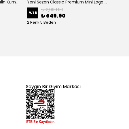
Yeni Sezon Basic Mini Logo Müslin Kumaş Pantolon
Yeni Sezon Classic Premium Mini Logo Regular Casual Müslin Şort
₺ 2,999.90
%
78
%
70
₺ 649.90
2 Renk 5 Beden
4 Renk
Saygın Bir Giyim Markası.