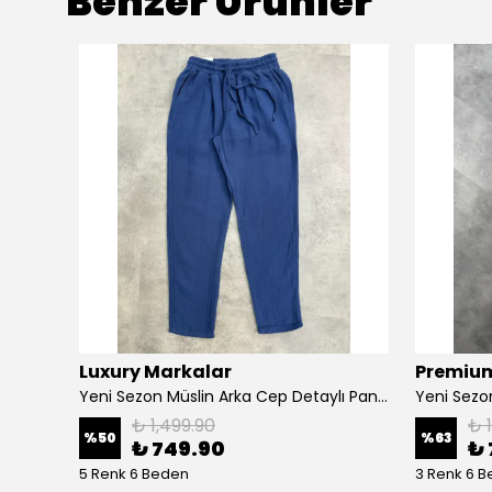
Benzer Ürünler
Luxury Markalar
Premium
Yeni Sezon Kışlık Seri Desenli Kumaş Pantalon
Yeni Sezon Müslin Arka Cep Detaylı Pantalon
Yeni Sezon
₺ 1,499.90
₺ 
%
50
%
63
₺ 749.90
₺ 
5 Renk 6 Beden
3 Renk 6 