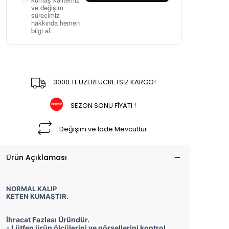
ve değişim
sürecimiz
hakkında hemen
bilgi al.
3000 TL ÜZERİ ÜCRETSİZ KARGO!
SEZON SONU FİYATI !
Değişim ve İade Mevcuttur.
Ürün Açıklaması
NORMAL KALIP
KETEN KUMAŞTIR.
İhracat Fazlası Üründür.
- Lütfen ürün ölçülerini ve görsellerini kontrol