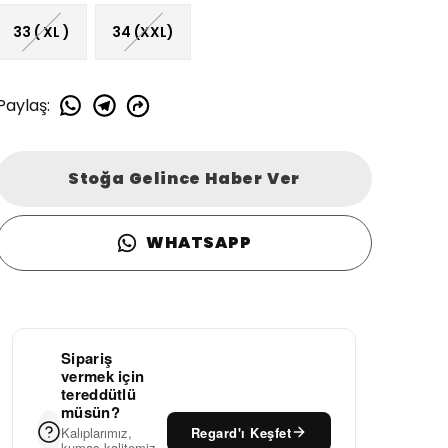
33 ( XL )
34 (XXL)
Paylaş
:
Stoğa Gelince Haber Ver
WHATSAPP
Sipariş
vermek için
tereddütlü
müsün?
Regard'ı Keşfet
Kalıplarımız,
kumaş kalitemiz