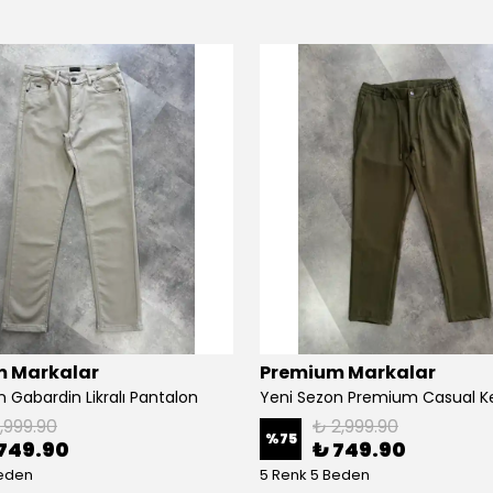
 Markalar
Premium Markalar
 Gabardin Likralı Pantalon
1,999.90
₺ 2,999.90
%
75
749.90
₺ 749.90
Beden
5 Renk 5 Beden