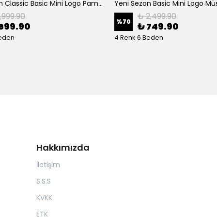
Yeni Sezon Classic Basic Mini Logo Pamuk Pike Polo Yaka
1,999.90
₺ 2,499.90
%
70
699.90
₺ 749.90
Beden
4 Renk 6 Beden
Hakkımızda
İletişim
S.S.S
KVKK
ETK