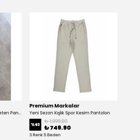
Premium Markalar
Prem
Yeni Sezon Premium Casual Keten Pantolon
Yeni Sezon Kışlık Spor Kesim Pantolon
Yeni S
₺ 1,999.90
%
63
%
63
₺ 749.90
3 Renk 5 Beden
5 Renk