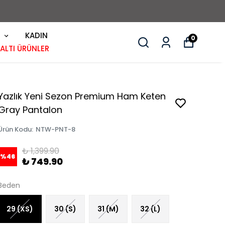
KADIN
0
 ALTI ÜRÜNLER
Yazlık Yeni Sezon Premium Ham Keten
Gray Pantalon
Ürün Kodu
:
NTW-PNT-8
₺ 1,399.90
%
46
₺ 749.90
Beden
29 (XS)
30 (S)
31 (M)
32 (L)