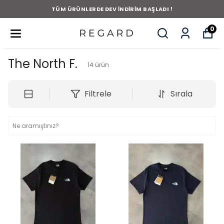
TÜM ÜRÜNLERDE DEV İNDİRİM BAŞLADI !
0
The North F.
14
ürün
Filtrele
Sırala