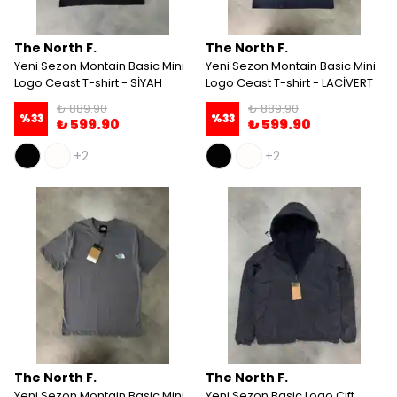
The North F.
The North F.
Yeni Sezon Montain Basic Mini
Yeni Sezon Montain Basic Mini
Logo Ceast T-shirt - SİYAH
Logo Ceast T-shirt - LACİVERT
₺ 889.90
₺ 889.90
%
33
%
33
₺ 599.90
₺ 599.90
+2
+2
The North F.
The North F.
Yeni Sezon Montain Basic Mini
Yeni Sezon Basic Logo Çift