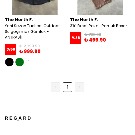
The North F.
The North F.
Yeni Sezon Tactical Outdoor
3'lü Fırsat Paketi Pamuk Boxer
Su geçirmez Gömlek -
₺ 799.90
ANTRASİT
%
38
₺ 499.90
₺ 2,399.90
%
58
₺ 999.90
+1
1