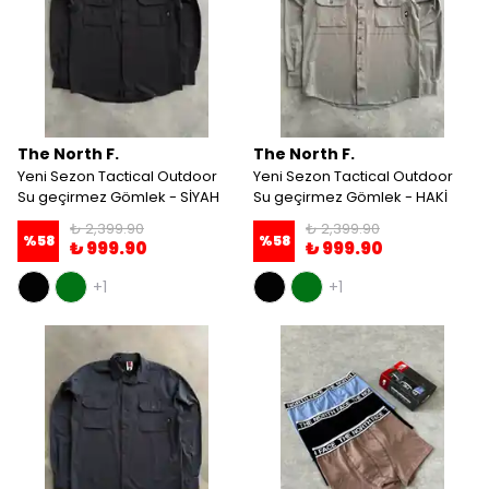
The North F.
The North F.
Yeni Sezon Tactical Outdoor
Yeni Sezon Tactical Outdoor
Su geçirmez Gömlek - SİYAH
Su geçirmez Gömlek - HAKİ
₺ 2,399.90
₺ 2,399.90
%
58
%
58
₺ 999.90
₺ 999.90
+1
+1