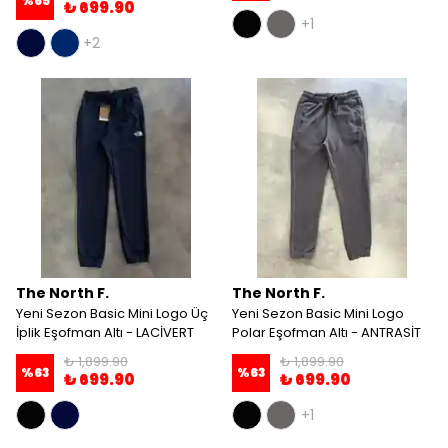
%
65
₺ 699.90
+1
+2
The North F.
The North F.
Yeni Sezon Basic Mini Logo Üç
Yeni Sezon Basic Mini Logo
İplik Eşofman Altı - LACİVERT
Polar Eşofman Altı - ANTRASİT
₺ 1,899.90
₺ 1,899.90
%
63
%
63
₺ 699.90
₺ 699.90
+1