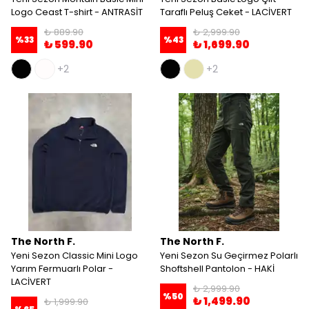
Logo Ceast T-shirt - ANTRASİT
Taraflı Peluş Ceket - LACİVERT
₺ 889.90
₺ 2,999.90
%
33
%
43
₺ 599.90
₺ 1,699.90
+2
+2
The North F.
The North F.
Yeni Sezon Classic Mini Logo
Yeni Sezon Su Geçirmez Polarlı
Yarım Fermuarlı Polar -
Shoftshell Pantolon - HAKİ
LACİVERT
₺ 2,999.90
%
50
₺ 1,499.90
₺ 1,999.90