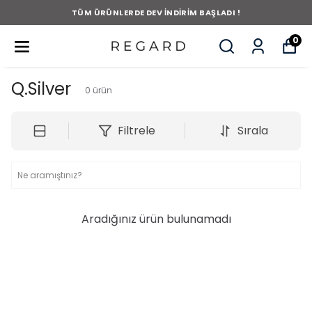
TÜM ÜRÜNLERDE DEV İNDİRİM BAŞLADI !
0
Q.Silver
0
ürün
Filtrele
Sırala
Aradığınız ürün bulunamadı