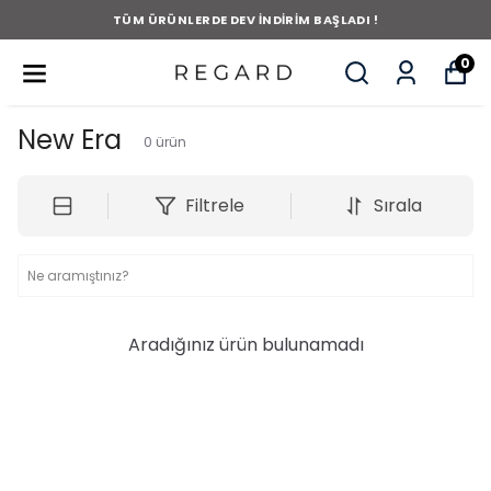
TÜM ÜRÜNLERDE DEV İNDİRİM BAŞLADI !
0
New Era
0
ürün
Filtrele
Sırala
Aradığınız ürün bulunamadı