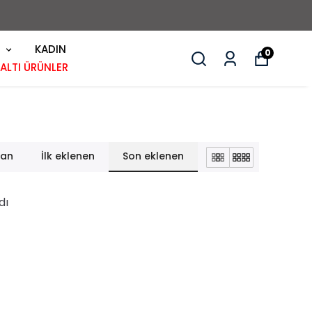
KADIN
0
 ALTI ÜRÜNLER
lan
İlk eklenen
Son eklenen
dı