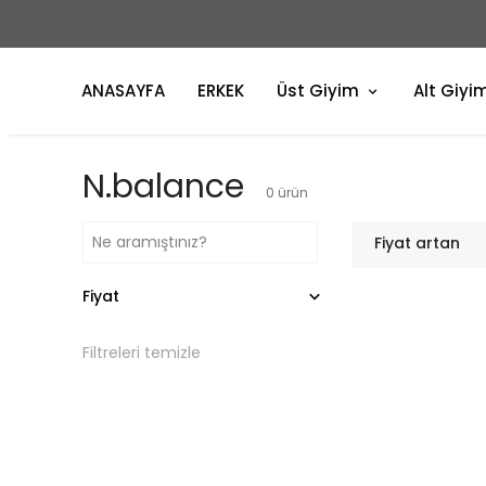
ANASAYFA
ERKEK
Üst Giyim
Alt Giyi
N.balance
0
ürün
Fiyat artan
Fiyat
Filtreleri temizle