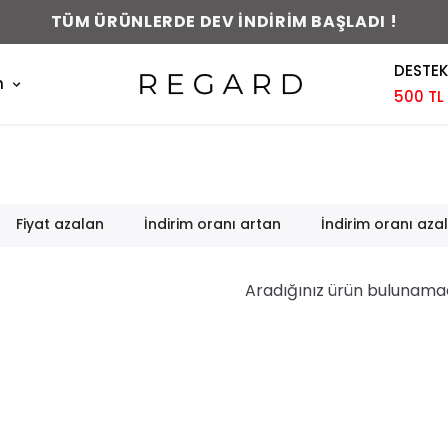
TÜM ÜRÜNLERDE DEV İNDİRİM BAŞLADI !
DESTEK
m
500 TL
Fiyat azalan
İndirim oranı artan
İndirim oranı aza
Aradığınız ürün bulunama