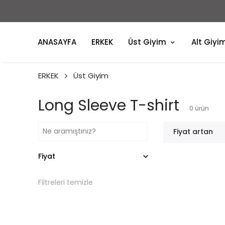
ANASAYFA
ERKEK
Üst Giyim
Alt Giyi
ERKEK
Üst Giyim
Long Sleeve T-shirt
0
ürün
Fiyat artan
Fiyat
Filtreleri temizle