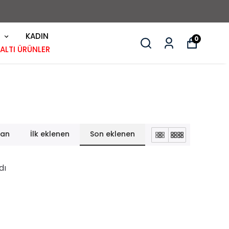
KADIN
0
 ALTI ÜRÜNLER
lan
İlk eklenen
Son eklenen
dı