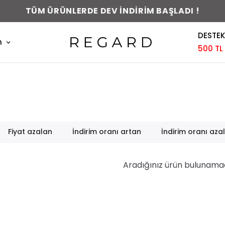
TÜM ÜRÜNLERDE DEV İNDİRİM BAŞLADI !
DESTEK
m
500 TL
Fiyat azalan
İndirim oranı artan
İndirim oranı aza
Aradığınız ürün bulunama