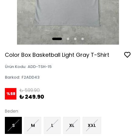
Color Box Basketball Light Gray T-Shirt
Ürün Kodu
:
ADD-TSH-15
Barkod
:
F2ADD43
₺ 599.90
%
58
₺ 249.90
Beden
S
M
L
XL
XXL