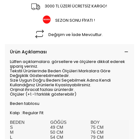
3000 TL ÜZERİ ÜCRETSİZ KARGO!
SEZON SONU FİYATI !
Değişim ve İade Mevcuttur.
Ürün Açıklaması
Lütfen açıklamalara. görsellere ve ölçülere dikkat ederek
şipariş veriniz.
Tekstil Ürünlerinde Beden Ölçüleri Markalara Göre
Değişiklik Gösterebilmektedir.
Size Uygun Doğru Bedeni Seçebilmek Adına Kendi
Kullandığınız Ürünlerle Kıyaslayabilirsiniz.
Orijinal ihracat fazlası ürünlerdir.
Ölçüler (+1.-1 farklılık gösterebilir)
Beden tablosu
Kalıp : Regular Fit
BEDEN
GÖĞÜS
BOY
S
49 CM
75 CM
M
50 CM
76 CM
L
54 CM
79 CM