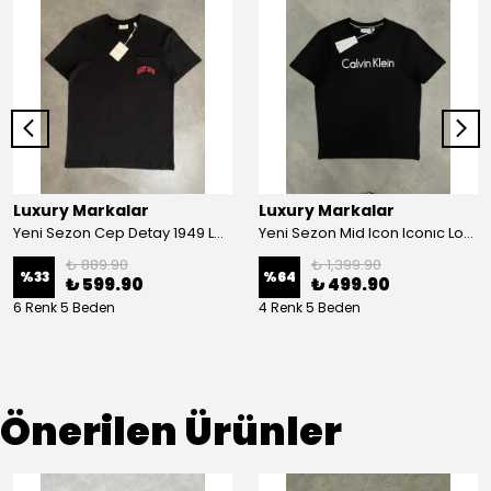
Luxury Markalar
Luxury Markalar
Yeni Sezon Cep Detay 1949 Logo T-shirt
Yeni Sezon Mid Icon Iconıc Logo T-shirt
₺ 889.90
₺ 1,399.90
%
33
%
64
₺ 599.90
₺ 499.90
6 Renk 5 Beden
4 Renk 5 Beden
Önerilen Ürünler