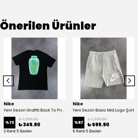
Önerilen Ürünler
Nike
Nike
Yeni Sezon Graffiti Back To Print T-shirt
Yeni Sezon Basic Mid Logo Şort
₺ 1,299.90
₺ 1,399.90
%
73
%
57
₺ 349.90
₺ 599.90
3 Renk 5 Beden
6 Renk 5 Beden