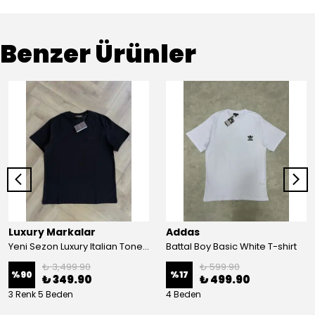
Benzer Ürünler
Luxury Markalar
Addas
Yeni Sezon Luxury Italian Tone To Tone Mini Logo Classic T-shirt
Battal Boy Basic White T-shirt
₺ 3,499.90
₺ 599.90
%
90
%
17
₺ 349.90
₺ 499.90
3 Renk 5 Beden
4 Beden