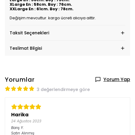
XLarge En : 58cm. Boy : 76cm.
XXLarge En : 61cm. Boy : 78cm.
Değişim mevcuttur. kargo ücreti alıcıya aittir.
Taksit Seçenekleri
Teslimat Bilgisi
Yorumlar
Yorum Yap
3 değerlendirmeye göre
Harika
24 Ağustos 2023
Barış
Y.
Satın Alınmış