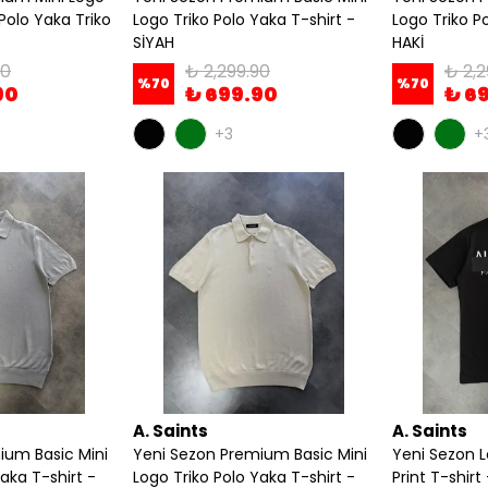
Polo Yaka Triko
Logo Triko Polo Yaka T-shirt -
Logo Triko P
SİYAH
HAKİ
90
₺ 2,299.90
₺ 2,2
%
70
%
70
90
₺ 699.90
₺ 6
+3
+
A. Saints
A. Saints
ium Basic Mini
Yeni Sezon Premium Basic Mini
Yeni Sezon 
aka T-shirt -
Logo Triko Polo Yaka T-shirt -
Print T-shirt