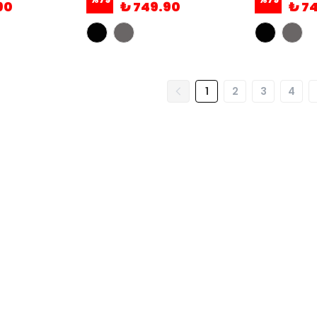
90
₺ 749.90
₺ 7
1
2
3
4