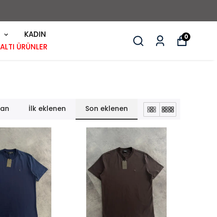
KADIN
0
 ALTI ÜRÜNLER
lan
İlk eklenen
Son eklenen