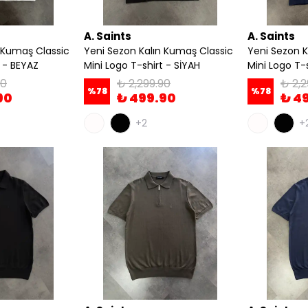
A. Saints
A. Saints
 Kumaş Classic
Yeni Sezon Kalın Kumaş Classic
Yeni Sezon K
t - BEYAZ
Mini Logo T-shirt - SİYAH
Mini Logo T-
90
₺ 2,299.90
₺ 2,2
%
78
%
78
90
₺ 499.90
₺ 4
+2
+