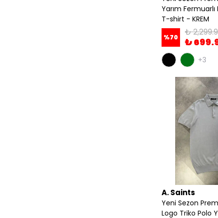
Yarım Fermuarlı 
T-shirt - KREM
₺ 2,299.
%
70
₺ 699.
+3
A. Saints
Yeni Sezon Prem
Logo Triko Polo Y