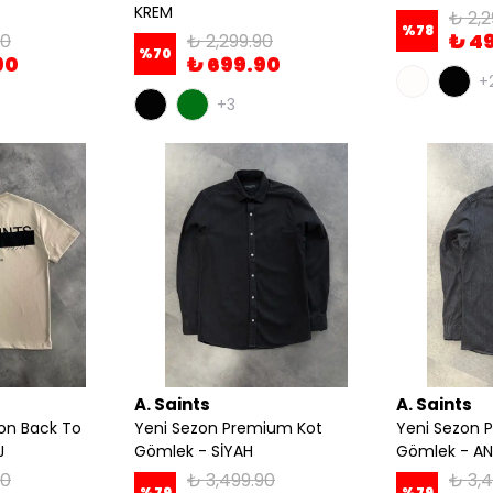
KREM
₺ 2,2
%
78
₺ 4
90
₺ 2,299.90
%
70
90
₺ 699.90
+
+3
A. Saints
A. Saints
on Back To
Yeni Sezon Premium Kot
Yeni Sezon 
J
Gömlek - SİYAH
Gömlek - AN
90
₺ 3,499.90
₺ 3,4
%
79
%
79