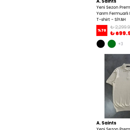
A. Saints
Yeni Sezon Prem
Yarım Fermuarlı 
T-shirt - SİYAH
₺ 2,299.
%
70
₺ 699.
+3
A. Saints
Yeni Sezon Prem