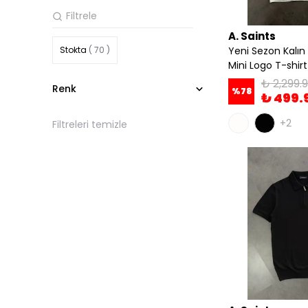
A. Saints
Stokta
( 70 )
Yeni Sezon Kalın
Mini Logo T-shir
₺ 2,299.
Renk
%
78
₺ 499.
+2
Filtreleri temizle