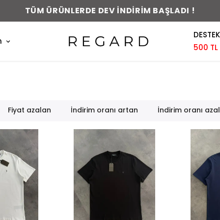
TÜM ÜRÜNLERDE DEV İNDİRİM BAŞLADI !
DESTEK
m
500 TL
Fiyat azalan
İndirim oranı artan
İndirim oranı aza