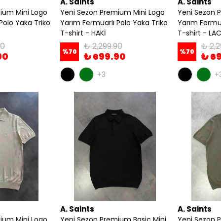
A. Saints
A. Saints
ium Mini Logo
Yeni Sezon Premium Mini Logo
Yeni Sezon 
Polo Yaka Triko
Yarım Fermuarlı Polo Yaka Triko
Yarım Fermua
T-shirt - HAKİ
T-shirt - LA
90
₺ 2,299.90
₺ 2,2
%
70
%
70
90
₺ 699.90
₺ 6
+3
+
A. Saints
A. Saints
ium Mini Logo
Yeni Sezon Premium Basic Mini
Yeni Sezon 