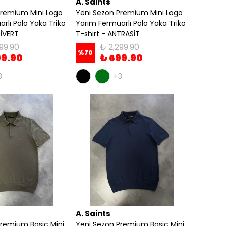
A. Saints
Premium Mini Logo
Yeni Sezon Premium Mini Logo
rlı Polo Yaka Triko
Yarım Fermuarlı Polo Yaka Triko
CİVERT
T-shirt - ANTRASİT
99.90
₺ 2,299.90
%
70
99.90
₺ 699.90
3
+3
A. Saints
Premium Basic Mini
Yeni Sezon Premium Basic Mini