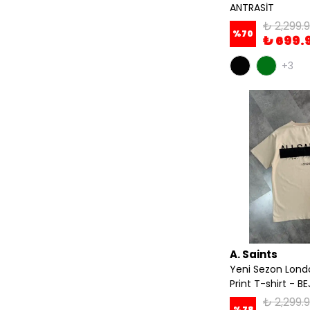
ANTRASİT
₺ 2,299.
%
70
₺ 699.
+3
A. Saints
Yeni Sezon Lond
Print T-shirt - BE
₺ 2,299.
%
78