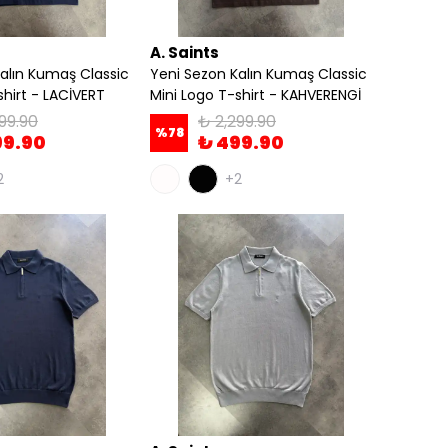
A. Saints
alın Kumaş Classic
Yeni Sezon Kalın Kumaş Classic
shirt - LACİVERT
Mini Logo T-shirt - KAHVERENGİ
99.90
₺ 2,299.90
%
78
99.90
₺ 499.90
2
+2