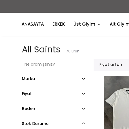
ANASAYFA
ERKEK
Üst Giyim
Alt Giyi
All Saints
70
ürün
Fiyat artan
Marka
Fiyat
Beden
Stok Durumu