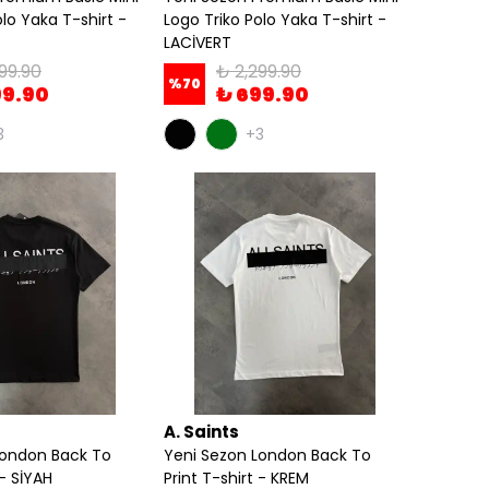
olo Yaka T-shirt -
Logo Triko Polo Yaka T-shirt -
LACİVERT
99.90
₺ 2,299.90
%
70
99.90
₺ 699.90
3
+3
A. Saints
London Back To
Yeni Sezon London Back To
 - SİYAH
Print T-shirt - KREM