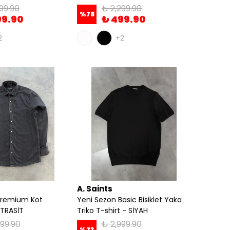
99.90
₺ 2,299.90
%
78
99.90
₺ 499.90
2
+2
A. Saints
Premium Kot
Yeni Sezon Basic Bisiklet Yaka
TRASİT
Triko T-shirt - SİYAH
99.90
₺ 2,999.90
%
73