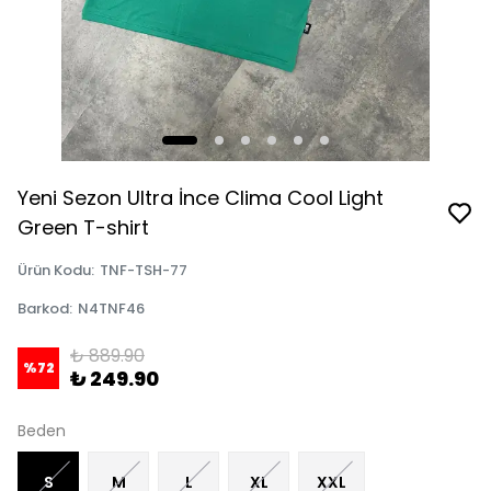
Yeni Sezon Ultra İnce Clima Cool Light
Green T-shirt
Ürün Kodu
:
TNF-TSH-77
Barkod
:
N4TNF46
₺ 889.90
%
72
₺ 249.90
Beden
S
M
L
XL
XXL