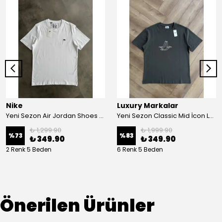
Nike
Luxury Markalar
Yeni Sezon Air Jordan Shoes Basic Mini Logo T-shirt
Yeni Sezon Classic Mid İcon Logo Bisiklet Yaka T-shirt
₺ 1,299.90
₺ 1,999.90
%
73
%
83
₺ 349.90
₺ 349.90
2 Renk 5 Beden
6 Renk 5 Beden
Önerilen Ürünler