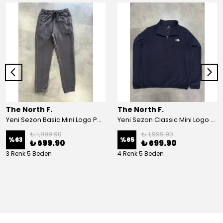
The North F.
The North F.
Yeni Sezon Basic Mini Logo Polar Eşofman Altı
Yeni Sezon Classic Mini Logo Yarım Fermuarlı Polar
₺ 1,899.90
₺ 1,999.90
%
63
%
65
₺ 699.90
₺ 699.90
3 Renk 5 Beden
4 Renk 5 Beden