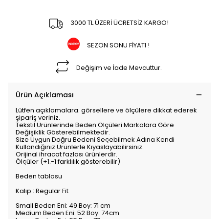
3000 TL ÜZERİ ÜCRETSİZ KARGO!
SEZON SONU FİYATI !
Değişim ve İade Mevcuttur.
Ürün Açıklaması
Lütfen açıklamalara. görsellere ve ölçülere dikkat ederek
şipariş veriniz.
Tekstil Ürünlerinde Beden Ölçüleri Markalara Göre
Değişiklik Gösterebilmektedir.
Size Uygun Doğru Bedeni Seçebilmek Adına Kendi
Kullandığınız Ürünlerle Kıyaslayabilirsiniz.
Orijinal ihracat fazlası ürünlerdir.
Ölçüler (+1.-1 farklılık gösterebilir)
Beden tablosu
Kalıp : Regular Fit
Small Beden Eni: 49 Boy: 71 cm
Medium Beden Eni: 52 Boy: 74cm