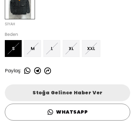
SİYAH
Beden
S
M
L
XL
XXL
Paylaş
:
Stoğa Gelince Haber Ver
WHATSAPP