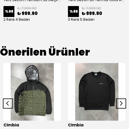
₺ 7,999.90
₺ 7,999.90
%
88
%
88
₺ 999.90
₺ 999.90
2 Renk 4 Beden
3 Renk 5 Beden
Önerilen Ürünler
Clmbia
Clmbia