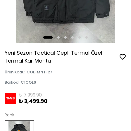
Yeni Sezon Tactical Cepli Termal Özel
Termal Kar Montu
Ürün Kodu
:
COL-MNT-27
Barkod
:
C1COL6
₺ 7,999.90
%
56
₺ 3,499.90
Renk