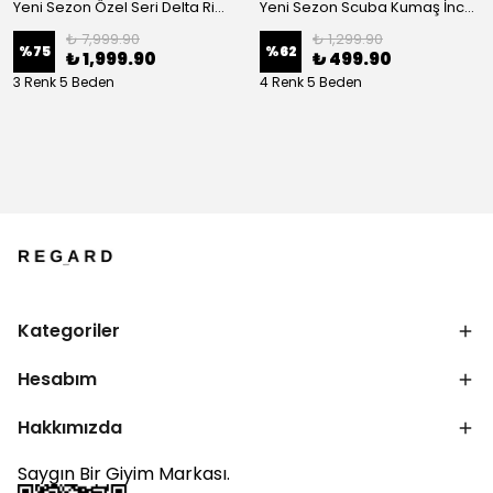
Yeni Sezon Özel Seri Delta Ridge Kapşonlu Mont
Yeni Sezon Scuba Kumaş İnce İçi Polarlı Sweatshirt
₺ 7,999.90
₺ 1,299.90
%
75
%
62
₺ 1,999.90
₺ 499.90
3 Renk 5 Beden
4 Renk 5 Beden
Kategoriler
Hesabım
Hakkımızda
Saygın Bir Giyim Markası.