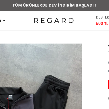
TÜM ÜRÜNLERDE DEV İNDİRİM BAŞLADI !
DESTEK
m
500 TL