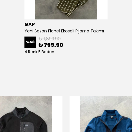
GAP
Yeni Sezon Flanel Ekoseli Pijama Takımı
₺ 1,899.90
%
58
₺ 799.90
4 Renk 5 Beden