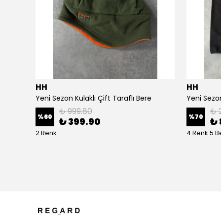
HH
HH
Yeni Sezon Kulaklı Çift Taraflı Bere
₺ 999.80
₺ 
%
60
%
70
₺ 399.90
₺ 
2 Renk
4 Renk 5 