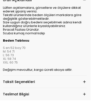
Ürün Açıklaması
Lütfen açıklamalara, görsellere ve ölçülere dikkat
ederek şipariş veriniz.
Tekstil ürünlerinde beden ölçüleri markalara göre
değişiklik gösterebilmektedir.
Size uygun doğru bedeni seçebilmek adına kendi
kullandığınız ürünlerle kıyaslayabilirsiniz.
İhracat Fazlası Üründür.
Scuba kumaş normal kalıp
Beden Tablosu
S en:52 boy:70
M: 54 71
L: 56 73
XL: 58 74
XXL: 60 75
Değişim mevcuttur, kargo ücreti alıcıya aittir.
Taksit Seçenekleri
Teslimat Bilgisi