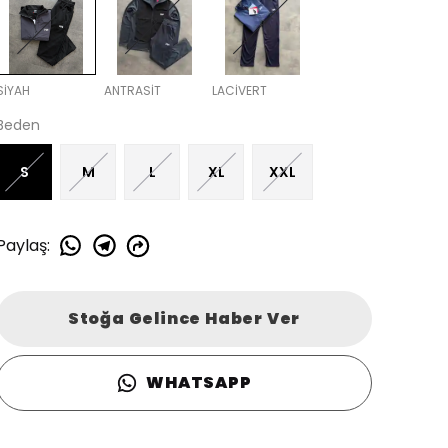
SİYAH
ANTRASİT
LACİVERT
Beden
S
M
L
XL
XXL
Paylaş
:
Stoğa Gelince Haber Ver
WHATSAPP