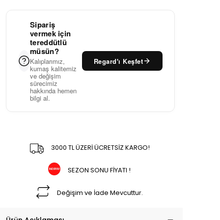
Sipariş
vermek için
tereddütlü
müsün?
Regard'ı Keşfet
Kalıplarımız,
kumaş kalitemiz
ve değişim
sürecimiz
hakkında hemen
bilgi al.
3000 TL ÜZERİ ÜCRETSİZ KARGO!
SEZON SONU FİYATI !
Değişim ve İade Mevcuttur.