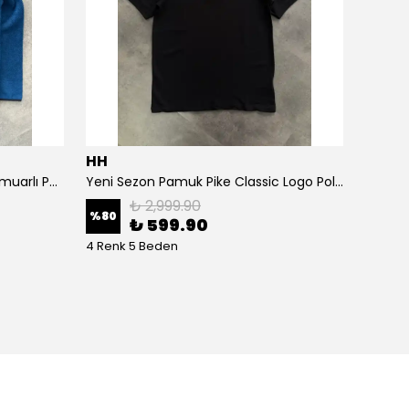
HH
HH
Yeni Sezon Kaplamalı Tam Fermuarlı Polar
Yeni Sezon Pamuk Pike Classic Logo Polo Yaka T-shirt
Yeni S
₺ 2,999.90
%
80
%
79
₺ 599.90
4 Renk 5 Beden
7 Renk