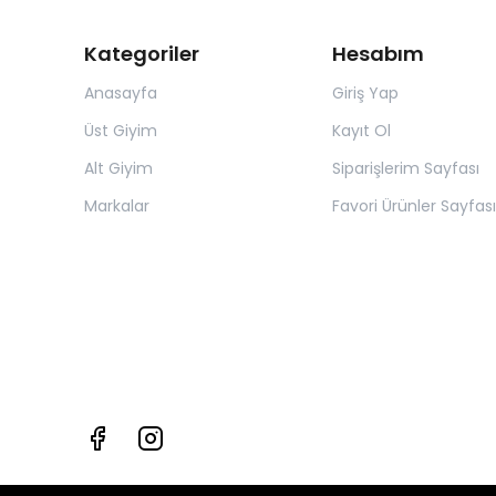
Kategoriler
Hesabım
Anasayfa
Giriş Yap
Üst Giyim
Kayıt Ol
Alt Giyim
Siparişlerim Sayfası
Markalar
Favori Ürünler Sayfası