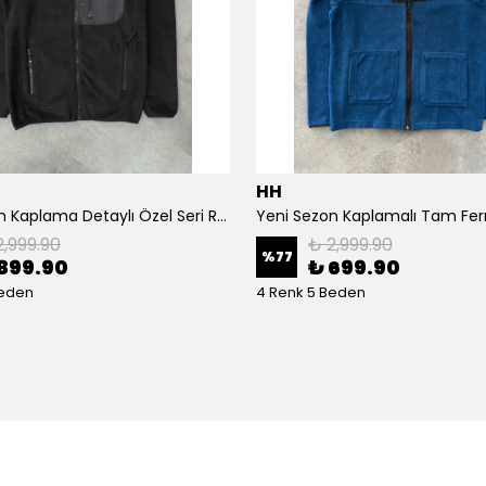
HH
Yeni Sezon Kaplama Detaylı Özel Seri Regular Tam Fermuarlı Polar
2,999.90
₺ 2,999.90
%
77
899.90
₺ 699.90
Beden
4 Renk 5 Beden