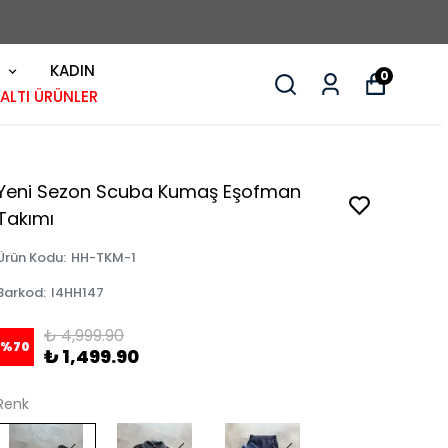
KADIN
0
 ALTI ÜRÜNLER
Yeni Sezon Scuba Kumaş Eşofman
Takımı
Ürün Kodu
:
HH-TKM-1
Barkod
:
I4HH147
₺ 4,999.90
%
70
₺ 1,499.90
Renk