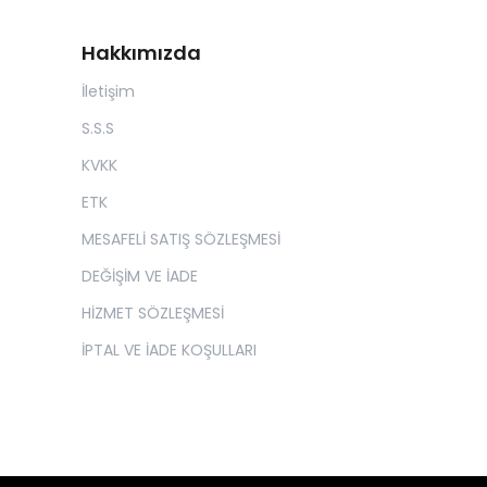
Hakkımızda
İletişim
S.S.S
KVKK
ETK
MESAFELİ SATIŞ SÖZLEŞMESİ
DEĞİŞİM VE İADE
HİZMET SÖZLEŞMESİ
İPTAL VE İADE KOŞULLARI