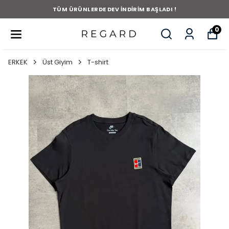
TÜM ÜRÜNLERDE DEV İNDİRİM BAŞLADI !
0
ERKEK
Üst Giyim
T-shirt