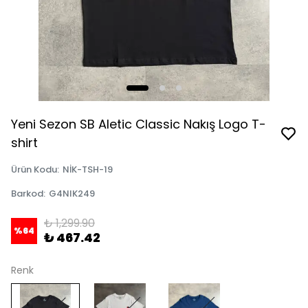
Yeni Sezon SB Aletic Classic Nakış Logo T-
shirt
Ürün Kodu
:
NİK-TSH-19
Barkod
:
G4NIK249
₺ 1,299.90
%
64
₺ 467.42
Renk