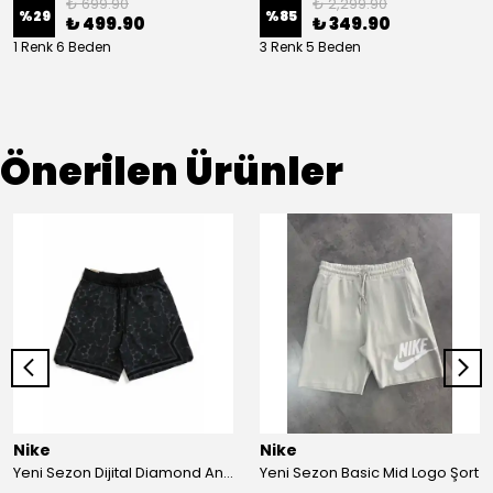
₺ 699.90
₺ 2,299.90
%
29
%
85
₺ 499.90
₺ 349.90
1 Renk 6 Beden
3 Renk 5 Beden
Önerilen Ürünler
Nike
Nike
Yeni Sezon Dijital Diamond Antrasit Dijital Basketboll Şort
Yeni Sezon Basic Mid Logo Şort