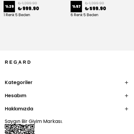
₺ 1,399.90
₺ 1,399.90
%
29
%
57
₺ 999.90
₺ 599.90
1 Renk 5 Beden
6 Renk 5 Beden
Kategoriler
Hesabım
Hakkımızda
Saygın Bir Giyim Markası.