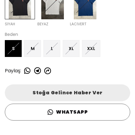
SİYAH
BEYAZ
LACİVERT
Beden
S
M
L
XL
XXL
Paylaş
:
Stoğa Gelince Haber Ver
WHATSAPP