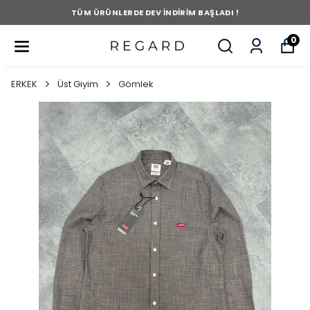
TÜM ÜRÜNLERDE DEV İNDİRİM BAŞLADI !
0
ERKEK
Üst Giyim
Gömlek