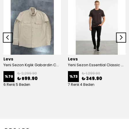
Levs
Levs
Yeni Sezon Kışlık Gabardin Cepli Gömlek
Yeni Sezon Essential Classic Mini Logo Basic T-shirt
₺ 2,299.90
₺ 1,299.90
%
70
%
73
₺ 699.90
₺ 349.90
6 Renk 5 Beden
7 Renk 4 Beden