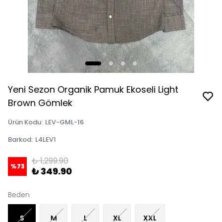
Yeni Sezon Organik Pamuk Ekoseli Light
Brown Gömlek
Ürün Kodu
:
LEV-GML-16
Barkod
:
L4LEV1
₺ 1,299.90
%
73
₺ 349.90
Beden
S
M
L
XL
XXL