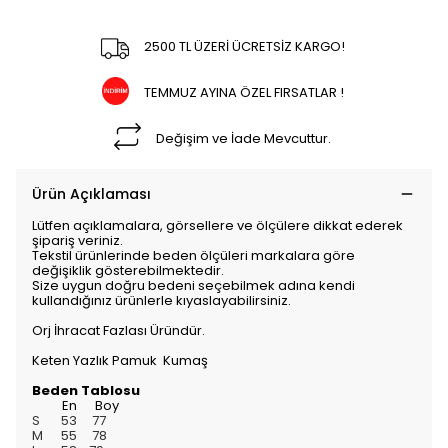
2500 TL ÜZERİ ÜCRETSİZ KARGO!
TEMMUZ AYINA ÖZEL FIRSATLAR !
Değişim ve İade Mevcuttur.
Ürün Açıklaması
Lütfen açıklamalara, görsellere ve ölçülere dikkat ederek
şipariş veriniz.
Tekstil ürünlerinde beden ölçüleri markalara göre
değişiklik gösterebilmektedir.
Size uygun doğru bedeni seçebilmek adına kendi
kullandığınız ürünlerle kıyaslayabilirsiniz.
Orj İhracat Fazlası Üründür.
Keten Yazlık Pamuk Kumaş
Beden Tablosu
En Boy
S 53 77
M 55 78