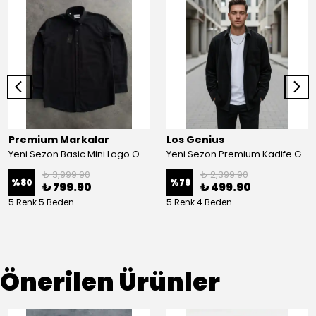
Premium Markalar
Los Genius
Yeni Sezon Basic Mini Logo Oxford Classic Gömlek
Yeni Sezon Premium Kadife Gömlek
₺ 3,999.90
₺ 2,399.90
%
80
%
79
₺ 799.90
₺ 499.90
5 Renk 5 Beden
5 Renk 4 Beden
Önerilen Ürünler