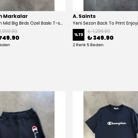
 Markalar
A. Saints
Yeni Sezon Mid Big Birds Özel Baskı T-shirt
2,999.90
₺ 1,299.90
%
73
749.90
₺ 349.90
Beden
2 Renk 5 Beden