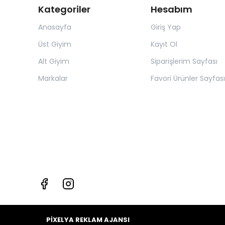
Kategoriler
Hesabım
Anasayfa
Giriş Yap
Üst Giyim
Kayıt Ol
Alt Giyim
Siparişlerim Sayfası
Markalar
Favori Ürünler Sayfası
PİXELYA REKLAM AJANSI