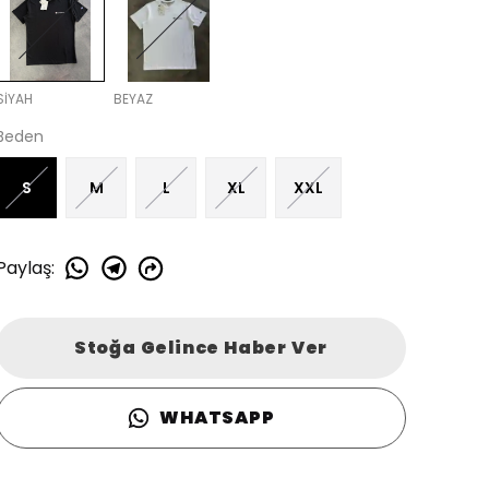
SİYAH
BEYAZ
Beden
S
M
L
XL
XXL
Paylaş
:
Stoğa Gelince Haber Ver
WHATSAPP