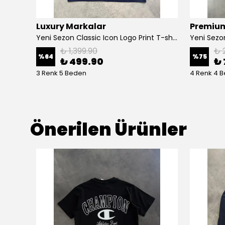
Luxury Markalar
Premium
Yeni Sezon Pamuk kumaş Tone to Tone Logo T-shirt
Yeni Sezon Classic Icon Logo Print T-shirt
₺ 1,399.90
₺ 
%
64
%
75
₺ 499.90
₺ 
3 Renk 5 Beden
4 Renk 4 
Önerilen Ürünler