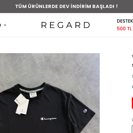
0-48 SAAT İÇERİSİNDE KARGODA !
DESTEK
m
500 TL