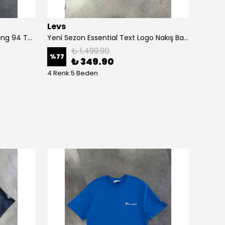
Levs
Luxur
Yeni Sezon Back To Print Enjoying 94 T-shirt
Yeni Sezon Essential Text Logo Nakış Basic T-shirt
Yeni S
₺ 1,499.90
%
77
%
75
₺ 349.90
4 Renk 5 Beden
4 Renk