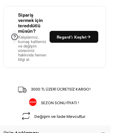
Sipariş
vermek için
tereddütlü
müsün?
Regard'ı Keşfet
Kalıplarımız,
kumaş kalitemiz
ve değişim
sürecimiz
hakkında hemen
bilgi al.
3000 TL ÜZERİ ÜCRETSİZ KARGO!
SEZON SONU FİYATI !
Değişim ve İade Mevcuttur.