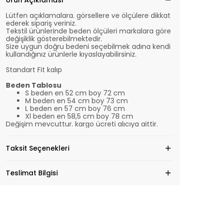
Ürün Açıklaması
Lütfen açıklamalara. görsellere ve ölçülere dikkat
ederek sipariş veriniz.
Tekstil ürünlerinde beden ölçüleri markalara göre
değişiklik gösterebilmektedir.
Size uygun doğru bedeni seçebilmek adına kendi
kullandığınız ürünlerle kıyaslayabilirsiniz.
Standart Fit kalıp
Beden Tablosu
S beden en 52 cm boy 72 cm
M beden en 54 cm boy 73 cm
L beden en 57 cm boy 76 cm
Xl beden en 58,5 cm boy 78 cm
Değişim mevcuttur. kargo ücreti alıcıya aittir.
Taksit Seçenekleri
Teslimat Bilgisi