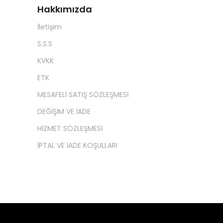
Hakkımızda
İletişim
S.S.S
KVKK
ETK
MESAFELİ SATIŞ SÖZLEŞMESİ
DEĞİŞİM VE İADE
HİZMET SÖZLEŞMESİ
İPTAL VE İADE KOŞULLARI