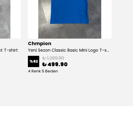
Chmpion
Chmp
t T-shirt
Yeni Sezon Classic Basic Mini Logo T-shirt
₺ 1,299.90
%
62
%
73
₺ 499.90
4 Renk 5 Beden
6 Renk