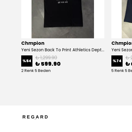
Chmpion
Chmpio
Yeni Sezon Ceast Ton To Tone Mid Icon Logo T-shirt
Yeni Sezon Back To Print Athletics Depth T-shirt
₺ 1,299.90
₺ 
%
54
%
74
₺ 599.90
₺ 
2 Renk 5 Beden
5 Renk 5 