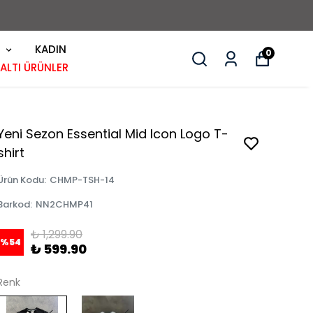
KADIN
0
 ALTI ÜRÜNLER
Yeni Sezon Essential Mid Icon Logo T-
shirt
Ürün Kodu
:
CHMP-TSH-14
Barkod
:
NN2CHMP41
₺ 1,299.90
%
54
₺ 599.90
Renk