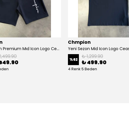
n
Chmpion
Yeni Sezon Premium Mıd Icon Logo Ceast Şort
Yeni Sezon Mid Icon Logo Ceas
2,499.90
₺ 1,299.90
%
62
649.90
₺ 499.90
Beden
4 Renk 5 Beden