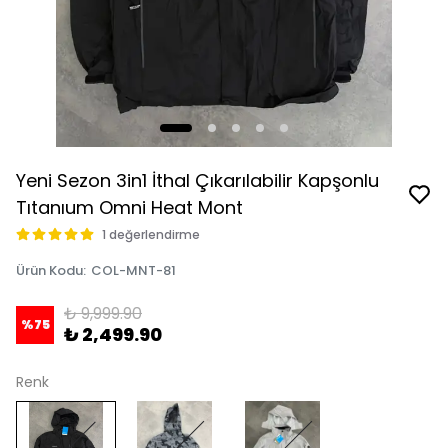
Yeni Sezon 3in1 İthal Çıkarılabilir Kapşonlu
Tıtanıum Omni Heat Mont
1 değerlendirme
Ürün Kodu
:
COL-MNT-81
₺ 9,999.90
%
75
₺ 2,499.90
Renk