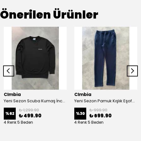
Önerilen Ürünler
Clmbia
Clmbia
Yeni Sezon Scuba Kumaş İnce İçi Polarlı Sweatshirt
Yeni Sezon Pamuk Kışlık Eşofman Altı
₺ 1,299.90
₺ 999.90
%
62
%
30
₺ 499.90
₺ 699.90
4 Renk 5 Beden
4 Renk 5 Beden