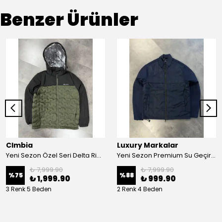
Benzer Ürünler
Clmbia
Luxury Markalar
Yeni Sezon Özel Seri Delta Ridge Kapşonlu Mont
Yeni Sezon Premium Su Geçirmez Polarlı Shoftshell Mont
₺ 7,999.90
₺ 7,999.90
%
75
%
88
₺ 1,999.90
₺ 999.90
3 Renk 5 Beden
2 Renk 4 Beden