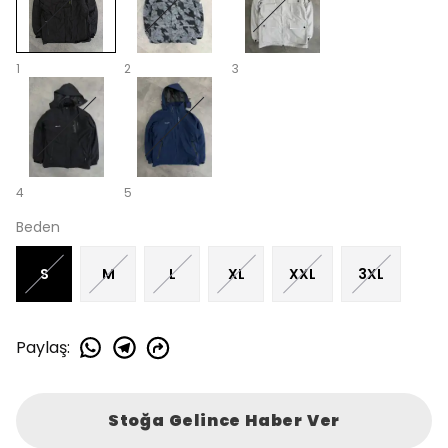
1
2
3
4
5
Beden
S
M
L
XL
XXL
3XL
Paylaş
:
Stoğa Gelince Haber Ver