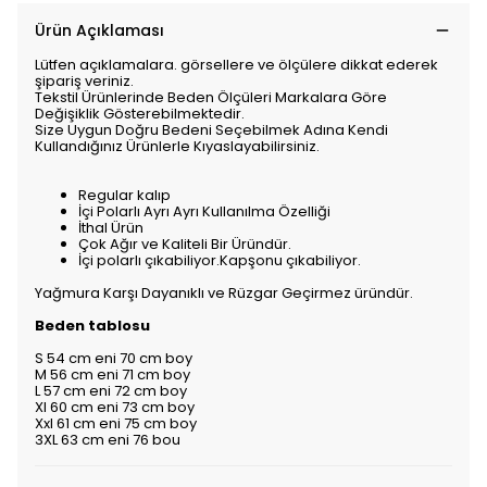
Ürün Açıklaması
Lütfen açıklamalara. görsellere ve ölçülere dikkat ederek
şipariş veriniz.
Tekstil Ürünlerinde Beden Ölçüleri Markalara Göre
Değişiklik Gösterebilmektedir.
Size Uygun Doğru Bedeni Seçebilmek Adına Kendi
Kullandığınız Ürünlerle Kıyaslayabilirsiniz.
Regular kalıp
İçi Polarlı Ayrı Ayrı Kullanılma Özelliği
İthal Ürün
Çok Ağır ve Kaliteli Bir Üründür.
İçi polarlı çıkabiliyor.Kapşonu çıkabiliyor.
Yağmura Karşı Dayanıklı ve Rüzgar Geçirmez üründür.
Beden tablosu
S 54 cm eni 70 cm boy
M 56 cm eni 71 cm boy
L 57 cm eni 72 cm boy
Xl 60 cm eni 73 cm boy
Xxl 61 cm eni 75 cm boy
3XL 63 cm eni 76 bou