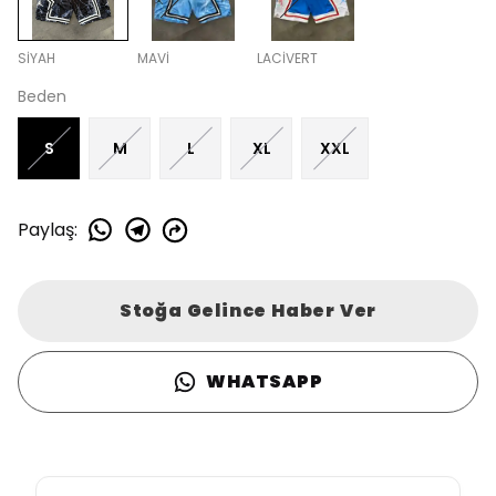
SİYAH
MAVİ
LACİVERT
Beden
S
M
L
XL
XXL
Paylaş
:
Stoğa Gelince Haber Ver
WHATSAPP