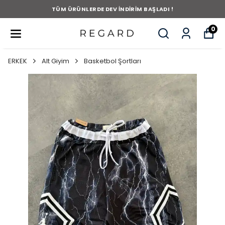
TÜM ÜRÜNLERDE DEV İNDİRİM BAŞLADI !
0
ERKEK
Alt Giyim
Basketbol Şortları