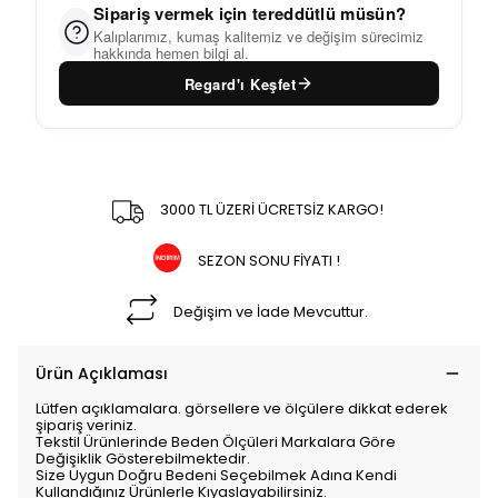
Sipariş vermek için tereddütlü müsün?
Kalıplarımız, kumaş kalitemiz ve değişim sürecimiz
hakkında hemen bilgi al.
Regard'ı Keşfet
3000 TL ÜZERİ ÜCRETSİZ KARGO!
SEZON SONU FİYATI !
Değişim ve İade Mevcuttur.
Ürün Açıklaması
Lütfen açıklamalara. görsellere ve ölçülere dikkat ederek
şipariş veriniz.
Tekstil Ürünlerinde Beden Ölçüleri Markalara Göre
Değişiklik Gösterebilmektedir.
Size Uygun Doğru Bedeni Seçebilmek Adına Kendi
Kullandığınız Ürünlerle Kıyaslayabilirsiniz.