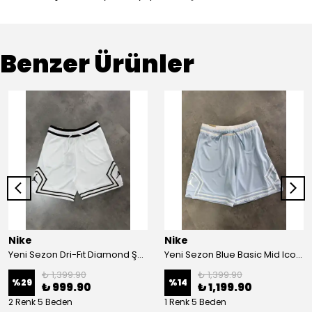
Benzer Ürünler
Nike
Nike
Yeni Sezon Dri-Fıt Diamond Şort
Yeni Sezon Blue Basic Mid Icon Logo Şort
₺ 1,399.90
₺ 1,399.90
%
29
%
14
₺ 999.90
₺ 1,199.90
2 Renk 5 Beden
1 Renk 5 Beden