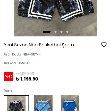
Yeni Sezon Nba Basketbol Şortu
Ürün Kodu
:
NBA-ŞRT-4
Barkod
:
H5NBA1
₺ 1,999.90
%
40
₺ 1,199.90
Renk