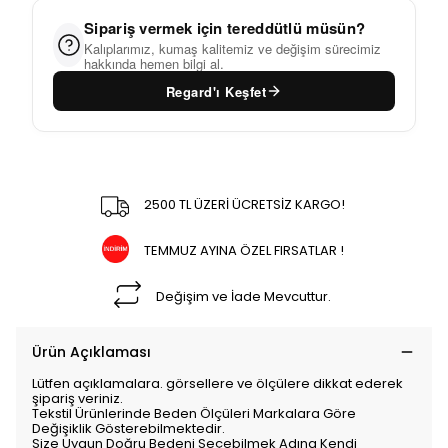
Sipariş vermek için tereddütlü müsün?
Kalıplarımız, kumaş kalitemiz ve değişim sürecimiz
hakkında hemen bilgi al.
Regard'ı Keşfet
2500 TL ÜZERİ ÜCRETSİZ KARGO!
TEMMUZ AYINA ÖZEL FIRSATLAR !
Değişim ve İade Mevcuttur.
Ürün Açıklaması
Lütfen açıklamalara. görsellere ve ölçülere dikkat ederek
şipariş veriniz.
Tekstil Ürünlerinde Beden Ölçüleri Markalara Göre
Değişiklik Gösterebilmektedir.
Size Uygun Doğru Bedeni Seçebilmek Adına Kendi