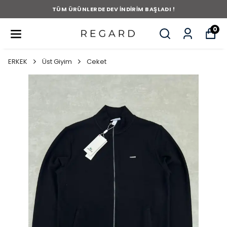
TÜM ÜRÜNLERDE DEV İNDİRİM BAŞLADI !
0
ERKEK
Üst Giyim
Ceket