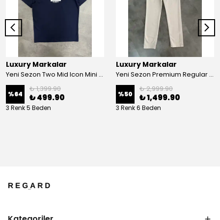
Luxury Markalar
Luxury Markalar
Yeni Sezon Two Mid Icon Mini Logo T-shirt
Yeni Sezon Premium Regular Pamuk Kot Pantalon
₺ 1,399.90
₺ 2,999.90
%
64
%
50
₺ 499.90
₺ 1,499.90
3 Renk 5 Beden
3 Renk 6 Beden
Kategoriler