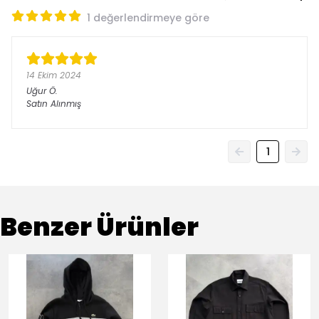
1 değerlendirmeye göre
14 Ekim 2024
Uğur
Ö.
Satın Alınmış
1
Benzer Ürünler