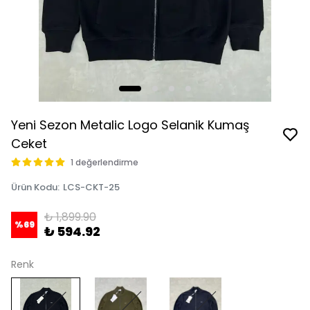
Yeni Sezon Metalic Logo Selanik Kumaş
Ceket
1 değerlendirme
Ürün Kodu
:
LCS-CKT-25
₺ 1,899.90
%
69
₺ 594.92
Renk