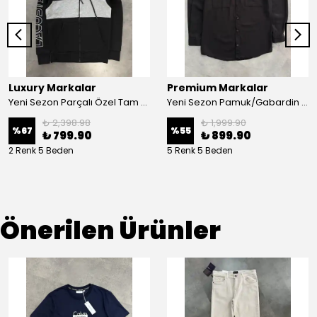
Luxury Markalar
Premium Markalar
Yeni Sezon Parçalı Özel Tam Fermuarlı Ceket
Yeni Sezon Pamuk/Gabardin Ceket Gömlek
₺ 2,398.98
₺ 1,999.90
%
67
%
55
₺ 799.90
₺ 899.90
2 Renk 5 Beden
5 Renk 5 Beden
Önerilen Ürünler