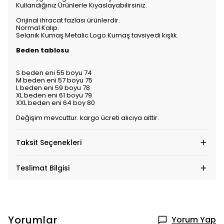
Kullandığınız Ürünlerle Kıyaslayabilirsiniz.
Orijinal ihracat fazlası ürünlerdir.
Normal Kalıp.
Selanik Kumaş Metalic Logo.Kumaş tavsiyedi kışlık.
Beden tablosu
S beden eni 55 boyu 74
M beden eni 57 boyu 75
L beden eni 59 boyu 78
XL beden eni 61 boyu 79
XXL beden eni 64 boy 80
Değişim mevcuttur. kargo ücreti alıcıya aittir.
Taksit Seçenekleri
Teslimat Bilgisi
Yorumlar
Yorum Yap