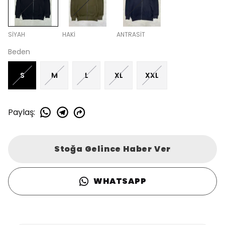
SİYAH
HAKİ
ANTRASİT
Beden
S
M
L
XL
XXL
Paylaş
:
Stoğa Gelince Haber Ver
WHATSAPP