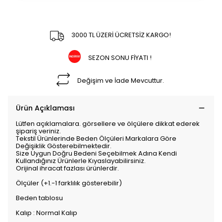
3000 TL ÜZERİ ÜCRETSİZ KARGO!
SEZON SONU FİYATI !
Değişim ve İade Mevcuttur.
Ürün Açıklaması
Lütfen açıklamalara. görsellere ve ölçülere dikkat ederek
şipariş veriniz.
Tekstil Ürünlerinde Beden Ölçüleri Markalara Göre
Değişiklik Gösterebilmektedir.
Size Uygun Doğru Bedeni Seçebilmek Adına Kendi
Kullandığınız Ürünlerle Kıyaslayabilirsiniz.
Orijinal ihracat fazlası ürünlerdir.
Ölçüler (+1.-1 farklılık gösterebilir)
Beden tablosu
Kalıp : Normal Kalıp