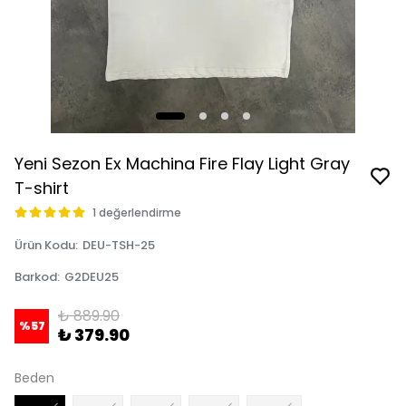
Yeni Sezon Ex Machina Fire Flay Light Gray
T-shirt
1 değerlendirme
Ürün Kodu
:
DEU-TSH-25
Barkod
:
G2DEU25
₺ 889.90
%
57
₺ 379.90
Beden