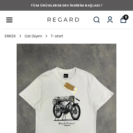
TÜM ÜRÜNLERDE DEV İNDİRİM BAŞLADI !
0
ERKEK
Üst Giyim
T-shirt