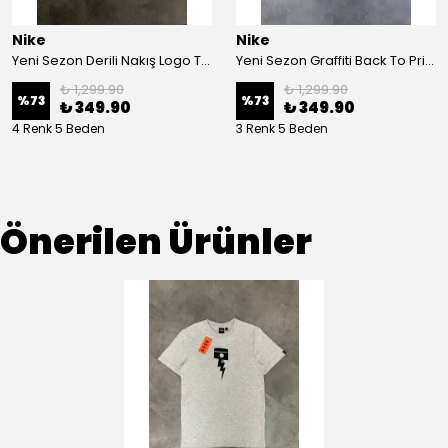
Nike
Nike
Yeni Sezon Derili Nakış Logo T-shirt
Yeni Sezon Graffiti Back To Print T-shirt
₺ 1,299.90
₺ 1,299.90
%
73
%
73
₺ 349.90
₺ 349.90
4 Renk 5 Beden
3 Renk 5 Beden
Önerilen Ürünler