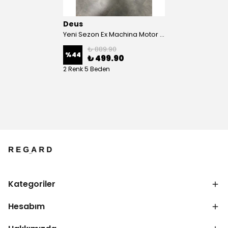
Deus
Yeni Sezon Ex Machina Motor Cycles T-shirt
₺ 889.90
%
44
₺ 499.90
2 Renk 5 Beden
Kategoriler
Hesabım