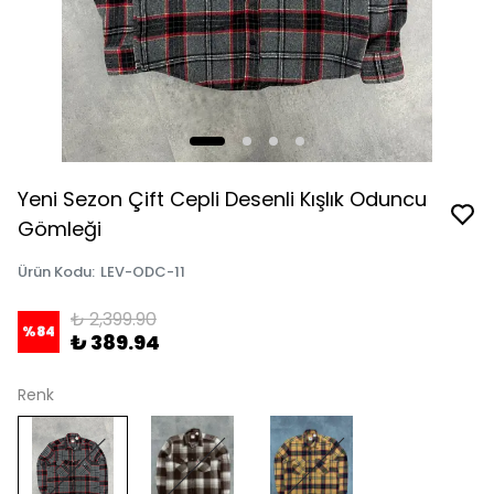
Yeni Sezon Çift Cepli Desenli Kışlık Oduncu
Gömleği
Ürün Kodu
:
LEV-ODC-11
₺ 2,399.90
%
84
₺ 389.94
Renk