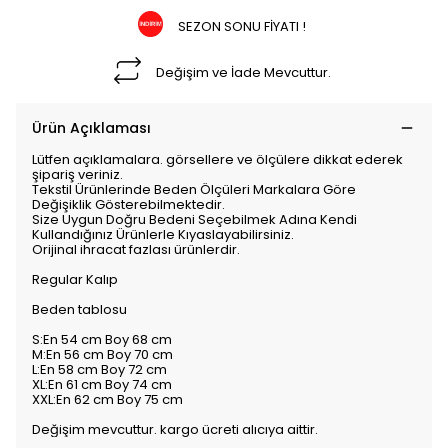
SEZON SONU FİYATI !
Değişim ve İade Mevcuttur.
Ürün Açıklaması
Lütfen açıklamalara. görsellere ve ölçülere dikkat ederek
şipariş veriniz.
Tekstil Ürünlerinde Beden Ölçüleri Markalara Göre
Değişiklik Gösterebilmektedir.
Size Uygun Doğru Bedeni Seçebilmek Adına Kendi
Kullandığınız Ürünlerle Kıyaslayabilirsiniz.
Orijinal ihracat fazlası ürünlerdir.
Regular Kalıp
Beden tablosu
S:En 54 cm Boy 68 cm
M:En 56 cm Boy 70 cm
L:En 58 cm Boy 72 cm
XL:En 61 cm Boy 74 cm
XXL:En 62 cm Boy 75 cm
Değişim mevcuttur. kargo ücreti alıcıya aittir.