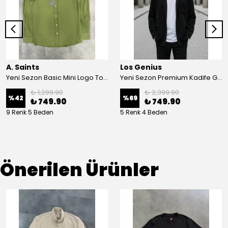
A. Saints
Los Genius
Yeni Sezon Basic Mini Logo Ton To Tone Gabardin Gömlek
Yeni Sezon Premium Kadife Gömlek
₺ 1,299.90
₺ 2,399.90
%
42
%
69
₺ 749.90
₺ 749.90
9 Renk 5 Beden
5 Renk 4 Beden
Önerilen Ürünler