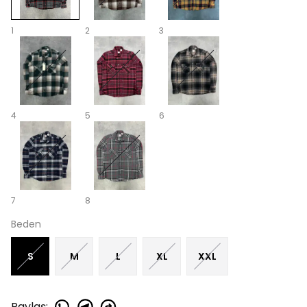
1
2
3
4
5
6
7
8
Beden
S
M
L
XL
XXL
Paylaş
: