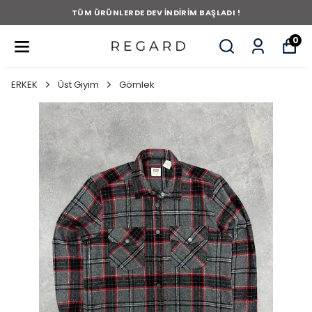
TÜM ÜRÜNLERDE DEV İNDİRİM BAŞLADI !
0
ERKEK
Üst Giyim
Gömlek