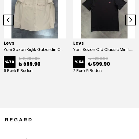
Levs
Levs
Yeni Sezon Kışlık Gabardin Cepli Gömlek
Yeni Sezon Old Classic Mini Logo Basic T-shirt
₺ 2,299.90
₺ 1,299.90
%
70
%
54
₺ 699.90
₺ 599.90
6 Renk 5 Beden
2 Renk 5 Beden