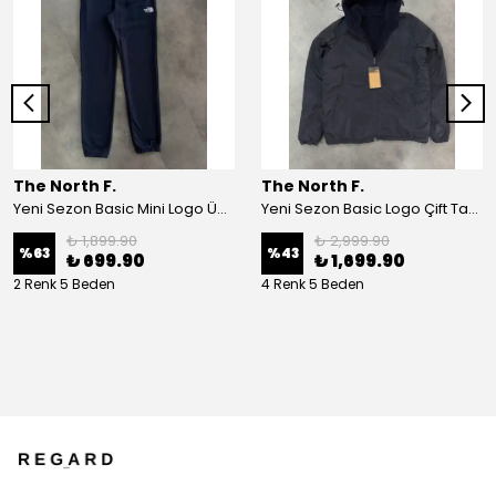
The North F.
The North F.
Yeni Sezon Basic Mini Logo Üç İplik Eşofman Altı
Yeni Sezon Basic Logo Çift Taraflı Peluş Ceket
₺ 1,899.90
₺ 2,999.90
%
63
%
43
₺ 699.90
₺ 1,699.90
2 Renk 5 Beden
4 Renk 5 Beden