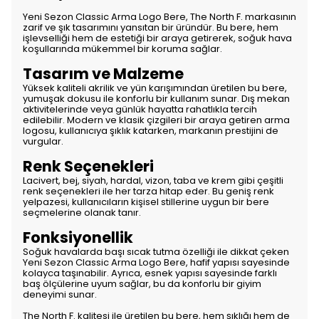
Yeni Sezon Classic Arma Logo Bere, The North F. markasının
zarif ve şık tasarımını yansıtan bir üründür. Bu bere, hem
işlevselliği hem de estetiği bir araya getirerek, soğuk hava
koşullarında mükemmel bir koruma sağlar.
Tasarım ve Malzeme
Yüksek kaliteli akrilik ve yün karışımından üretilen bu bere,
yumuşak dokusu ile konforlu bir kullanım sunar. Dış mekan
aktivitelerinde veya günlük hayatta rahatlıkla tercih
edilebilir. Modern ve klasik çizgileri bir araya getiren arma
logosu, kullanıcıya şıklık katarken, markanın prestijini de
vurgular.
Renk Seçenekleri
Lacivert, bej, siyah, hardal, vizon, taba ve krem gibi çeşitli
renk seçenekleri ile her tarza hitap eder. Bu geniş renk
yelpazesi, kullanıcıların kişisel stillerine uygun bir bere
seçmelerine olanak tanır.
Fonksiyonellik
Soğuk havalarda başı sıcak tutma özelliği ile dikkat çeken
Yeni Sezon Classic Arma Logo Bere, hafif yapısı sayesinde
kolayca taşınabilir. Ayrıca, esnek yapısı sayesinde farklı
baş ölçülerine uyum sağlar, bu da konforlu bir giyim
deneyimi sunar.
The North F. kalitesi ile üretilen bu bere, hem şıklığı hem de