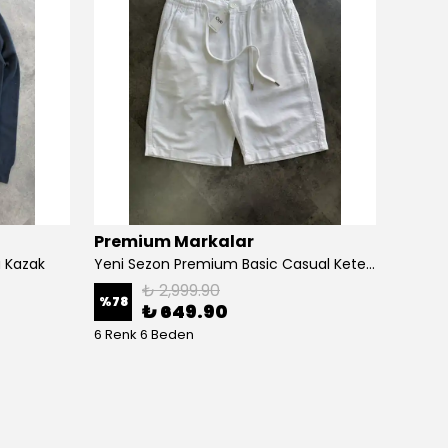
Premium Markalar
Prem
a Kazak
Yeni Sezon Premium Basic Casual Keten Şort
₺ 2,999.90
%
78
%
69
₺ 649.90
6 Renk 6 Beden
6 Renk