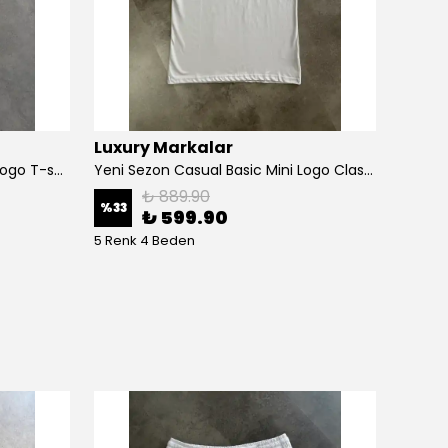
Luxury Markalar
Chmp
Yeni Sezon Back To Print Pink Logo T-shirt
Yeni Sezon Casual Basic Mini Logo Classic T-shirt
₺ 889.90
%
33
%
54
₺ 599.90
5 Renk 4 Beden
6 Renk