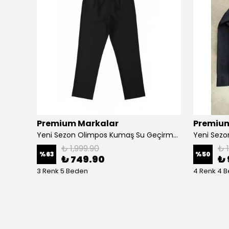
Premium Markalar
Premium
Yeni Sezon Oxford Basic Mini Logo Gömlek
Yeni Sezon Olimpos Kumaş Su Geçirmez Pantalon
₺ 1,999.90
₺ 
%
63
%
50
₺ 749.90
₺ 
3 Renk 5 Beden
4 Renk 4 