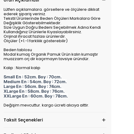
Ürün Açıklaması
Lütfen açıklamalara. görsellere ve ölçülere dikkat
ederek şipariş veriniz.
Tekstil Ürünlerinde Beden Ölçüleri Markalara Göre
Değişiklik Gösterebilmektedir.
Size Uygun Doğru Bedeni Seçebilmek Adına Kendi
Kullandığınız Ürünlerle Kıyaslayabilirsiniz.
Orijinal ihracat fazlası ürünlerdir.
Ölçüler (+1.-1 farklılık gösterebilir)
Beden tablosu
Modal kumaş Organik Pamuk Ürün kalın kumaştır
muazzam orj dir kaçırmayın tavsiye üründür.
Kalıp : Normal kalıp
Small En : 52cm. Boy : 70cm.
Medium En : 54cm. Boy : 72cm.
Large En : 56cm. Boy : 74cm.
XLarge En : 58cm. Boy : 76cm.
XXLarge En : 60cm. Boy : 78cm.
Değişim mevcuttur. kargo ücreti alıcıya aittir.
Taksit Seçenekleri