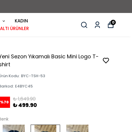
KADIN
0
 ALTI ÜRÜNLER
Yeni Sezon Yıkamalı Basic Mini Logo T-
shirt
Ürün Kodu
:
BYC-TSH-53
Barkod
:
E4BYC45
₺ 1,649.90
%
70
₺ 499.90
Renk