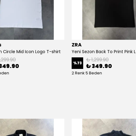
s
ZRA
 Circle Mid Icon Logo T-shirt
1,299.90
₺ 1,299.90
%
73
349.90
₺ 349.90
Beden
2 Renk 5 Beden