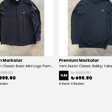
 Markalar
Premium Markalar
Yeni Sezon Classic Basic Mini Logo Pamuk Keten Gömlek
Yeni Sezon Classic Balıkçı Yak
1,999.90
₺ 3,999.90
%
83
999.90
₺ 699.90
Beden
6 Renk 4 Beden