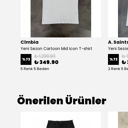
Clmbia
A. Saint
hirt
Yeni Sezon Cartoon Mid Icon T-shirt
Yeni Sezon
₺ 1,299.90
₺ 
%
73
%
73
₺ 349.90
₺ 
5 Renk 5 Beden
2 Renk 5 
Önerilen Ürünler