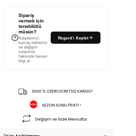
Sipariş
vermek için
tereddütlü
müsün?
Regard'ı Keşfet
Kalıplarımız,
kumaş kalitemiz
ve değişim
sürecimiz
hakkında hemen
bilgi al.
3000 TL ÜZERİ ÜCRETSİZ KARGO!
SEZON SONU FİYATI !
Değişim ve İade Mevcuttur.