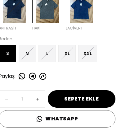
ANTRASİT
HAKİ
LACİVERT
Beden
S
M
L
XL
XXL
Paylaş
:
SEPETE EKLE
WHATSAPP