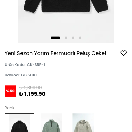
Yeni Sezon Yarım Fermuarlı Peluş Ceket
Ürün Kodu
:
CK-SRP-1
Barkod
:
GG5CK1
₺ 2,399.90
%
50
₺ 1,199.90
Renk