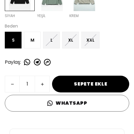
SİYAH
YEŞİL
KREM
Beden
S
M
L
XL
XXL
Paylaş
:
SEPETE EKLE
WHATSAPP