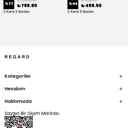
₺ 3,499.90
₺ 899.90
%
77
%
44
₺ 799.90
₺ 499.90
3 Renk 5 Beden
5 Renk 5 Beden
Kategoriler
Hesabım
Hakkımızda
Saygın Bir Giyim Markası.