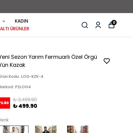
KADIN
0
 ALTI ÜRÜNLER
Yeni Sezon Yarım Fermuarlı Özel Örgü
Yün Kazak
Ürün Kodu
:
LOG-KZK-4
Barkod
:
P2LOG4
₺ 2,499.90
%
80
₺ 499.90
Renk