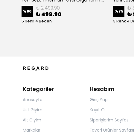
Yeni Sezon Gabardin Kalın Özel Polo Yaka Sweatshirt
Yeni Sezon Premium Özel Örgü Yarım Fermuarlı Sweatshirt
₺ 2,499.90
₺ 
%
80
%
75
₺ 499.90
₺ 
5 Renk 4 Beden
3 Renk 4 
Kategoriler
Hesabım
Anasayfa
Giriş Yap
Üst Giyim
Kayıt Ol
Alt Giyim
Siparişlerim Sayfası
Markalar
Favori Ürünler Sayfası