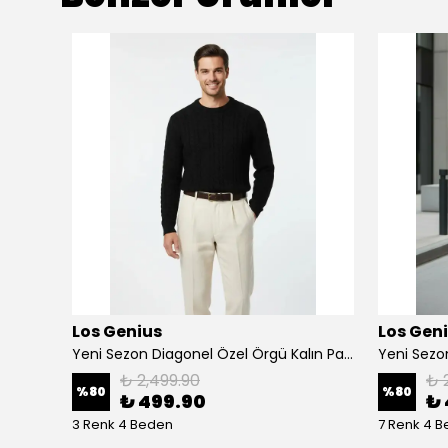
Los Genius
Los Gen
Yeni Sezon Yarım Fermuarlı Kalın Yarım Fermuarlı Kazak
Yeni Sezon Diagonel Özel Örgü Kalın Pamuk Kazak
₺ 2,499.90
₺ 
%
80
%
80
₺ 499.90
₺ 
3 Renk 4 Beden
7 Renk 4 