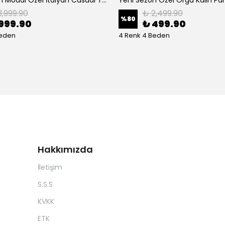
Yeni Sezon Modal Özel İtalyan Casual Takım
Yeni Sezon Özel Örgü Kalın P
3,999.90
₺ 2,499.90
%
80
999.90
₺ 499.90
Beden
4 Renk 4 Beden
Hakkımızda
İletişim
S.S.S
KVKK
ETK