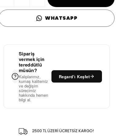
WHATSAPP
Sipariş
vermek için
tereddütlü
müsün?
Regard'ı Keşfet
Kalıplarımız,
kumaş kalitemiz
ve değişim
sürecimiz
hakkında hemen
bilgi al.
2500 TL ÜZERİ ÜCRETSİZ KARGO!