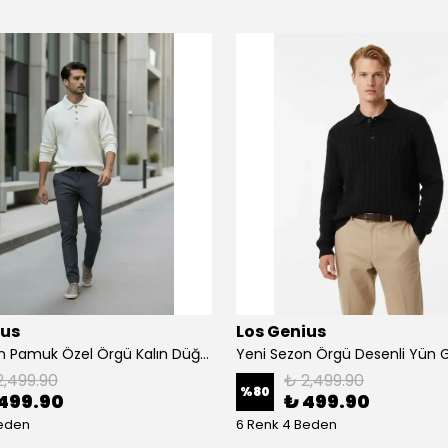
ius
Los Genius
Yeni Sezon Pamuk Özel Örgü Kalın Düğmeli Triko Kazak
2,499.90
₺ 2,499.90
%
80
499.90
₺ 499.90
Beden
6 Renk 4 Beden