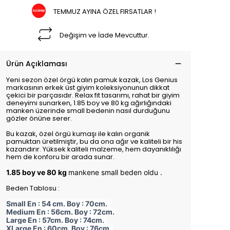
TEMMUZ AYINA ÖZEL FIRSATLAR !
Değişim ve İade Mevcuttur.
Ürün Açıklaması
Yeni sezon özel örgü kalın pamuk kazak, Los Genius
markasının erkek üst giyim koleksiyonunun dikkat
çekici bir parçasıdır. Relax fit tasarımı, rahat bir giyim
deneyimi sunarken, 1.85 boy ve 80 kg ağırlığındaki
manken üzerinde small bedenin nasıl durduğunu
gözler önüne serer.
Bu kazak, özel örgü kumaşı ile kalın organik
pamuktan üretilmiştir, bu da ona ağır ve kaliteli bir his
kazandırır. Yüksek kaliteli malzeme, hem dayanıklılığı
hem de konforu bir arada sunar.
1.85 boy ve 80 kg
mankene small beden oldu .
Beden Tablosu :
Small En : 54 cm. Boy : 70cm.
Medium En : 56cm. Boy : 72cm.
Large En : 57cm. Boy : 74cm.
XLarge En : 60cm. Boy : 76cm.