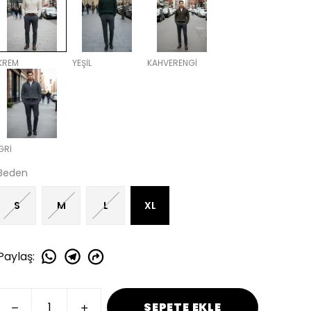
KREM
YEŞİL
KAHVERENGİ
GRİ
Beden
S
M
L
XL
Paylaş
:
SEPETE EKLE