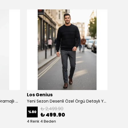
Los Genius
Luxur
Yeni Sezon Örgü Desenli Yün Gramajlı Kazak
Yeni Sezon Desenli Özel Örgü Detaylı Yün Kazak
Yeni S
₺ 2,499.90
%
80
%
63
₺ 499.90
4 Renk 4 Beden
5 Renk