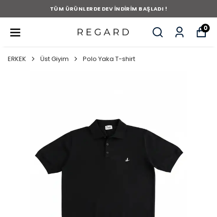
TÜM ÜRÜNLERDE DEV İNDİRİM BAŞLADI !
0
ERKEK
Üst Giyim
Polo Yaka T-shirt