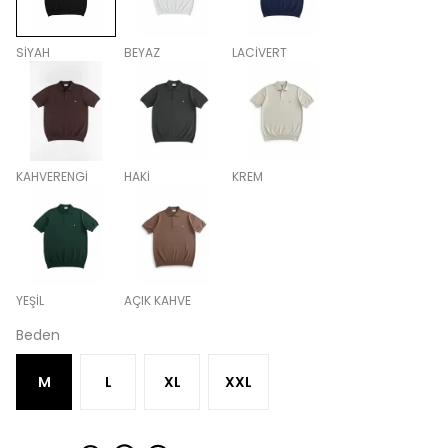
SİYAH
BEYAZ
LACİVERT
KAHVERENGİ
HAKİ
KREM
YEŞİL
AÇIK KAHVE
Beden
M
L
XL
XXL