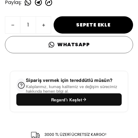
Paylaş
:
SEPETE EKLE
WHATSAPP
Sipariş vermek için tereddütlü müsün?
Kalıplarımız, kumaş kalitemiz ve değişim sürecimiz
hakkında hemen bilgi al.
Regard'ı Keşfet
3000 TL ÜZERİ ÜCRETSİZ KARGO!