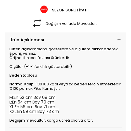
SEZON SONU FİYATI !
Değişim ve İade Mevcuttur.
Ürün Açıklaması
Lütfen açıklamalara. görsellere ve ölçülere dikkat ederek
şipariş veriniz.
Orijinal ihracat fazlası ürünlerdir.
Ölçüler (+1.-1 farklılık gösterebilir)
Beden tablosu
Normal Kalıp 1.80 100 kg xl veya xxl beden tercih etmektedir.
%100 pamuk Pike Kumaştır.
M:En 52 cm Boy 68 cm
L:En 54 cm Boy 70 cm
XL:En 56 cm Boy 71 cm
XXL:En 59 cm Boy 73 cm
Değişim mevcuttur. kargo ücreti alıcıya aittir.