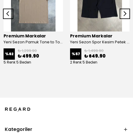
Premium Markalar
Premium Markalar
Yeni Sezon Pamuk Tone to Tone Logo T-shirt
Yeni Sezon Spor Kesim Petek Kumaş Şort
₺ 1,299.90
₺ 1,499.90
%
62
%
57
₺ 499.90
₺ 649.90
5 Renk 5 Beden
2 Renk 5 Beden
Kategoriler