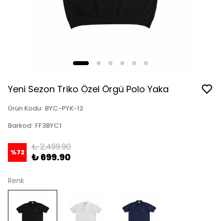
Yeni Sezon Triko Özel Örgü Polo Yaka
Ürün Kodu
:
BYC-PYK-12
Barkod
:
FF3BYC1
₺ 2,499.90
%
72
₺ 699.90
Renk