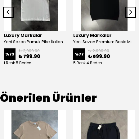
Luxury Markalar
Luxury Markalar
Yeni Sezon Pamuk Pike İtalian Classic Logo Polo Yaka T-shirt
Yeni Sezon Premium Basic Mini Logo Polo Yaka Triko Tişört
₺ 2,999.90
₺ 2,999.90
%
73
%
77
₺ 799.90
₺ 699.90
1 Renk 5 Beden
5 Renk 4 Beden
Önerilen Ürünler