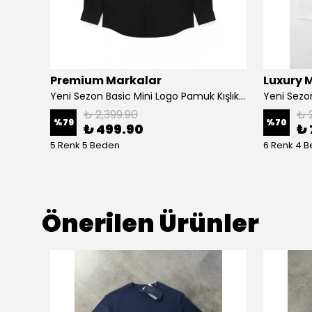
Premium Markalar
Luxury 
Gömlek
Yeni Sezon Basic Mini Logo Pamuk Kışlık Gömlek
₺ 2,399.90
₺ 
%
79
%
70
₺ 499.90
₺ 
5 Renk 5 Beden
6 Renk 4 
Önerilen Ürünler