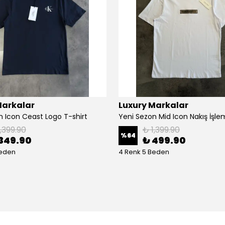
Markalar
Luxury Markalar
n Icon Ceast Logo T-shirt
1,399.90
₺ 1,399.90
%
64
349.90
₺ 499.90
Beden
4 Renk 5 Beden