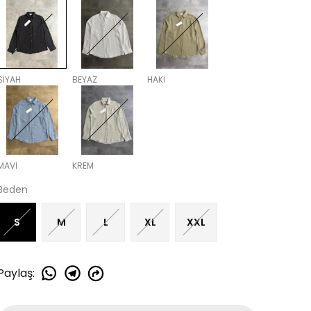
SİYAH
BEYAZ
HAKİ
MAVİ
KREM
Beden
S
M
L
XL
XXL
Paylaş
: