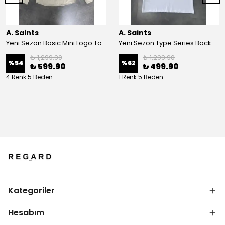
A. Saints
A. Saints
Yeni Sezon Basic Mini Logo Ton To Tone Ham Keten Yazlık Gömlek
Yeni Sezon Type Series Back To Print T-shirt
₺ 1,299.90
₺ 1,299.90
%
54
%
62
₺ 599.90
₺ 499.90
4 Renk 5 Beden
1 Renk 5 Beden
Kategoriler
Hesabım