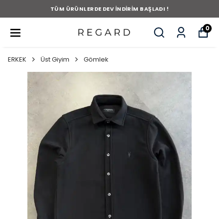
TÜM ÜRÜNLERDE DEV İNDİRİM BAŞLADI !
0
ERKEK
Üst Giyim
Gömlek