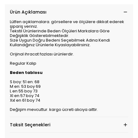
Ürün Açıklaması
Lütfen açıklamalara. görsellere ve ölçülere dikkat ederek
şipariş veriniz.
Tekstil Ürünlerinde Beden Ölçüleri Markalara Göre
Değişiklik Gösterebilmektedir.
Size Uygun Doğru Bedeni Seçebilmek Adına Kendi
Kullandığınız Ürünlerle Kıyaslayabilirsiniz.
Orijinal ihracat fazlası ürünlerdir.
Regular Kalıp
Beden tablosu
S boy: 51 en: 68
M en: 53 boy 69
L en 55 boy 73
Xl en 57 boy 74
Xxl en 61 boy 74
Değişim mevcuttur. kargo ücreti alıcıya aittir.
Taksit Seçenekleri