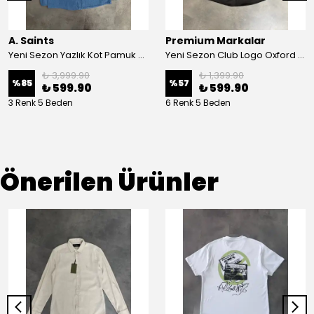
A. Saints
Premium Markalar
Yeni Sezon Yazlık Kot Pamuk Basic Gömlek
Yeni Sezon Club Logo Oxford Gömlek
₺ 3,999.90
₺ 1,399.90
%
85
%
57
₺ 599.90
₺ 599.90
3 Renk 5 Beden
6 Renk 5 Beden
Önerilen Ürünler