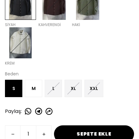
SİYAH
KAHVERENGİ
HAKİ
KREM
Beden
S
M
L
XL
XXL
Paylaş
:
SEPETE EKLE