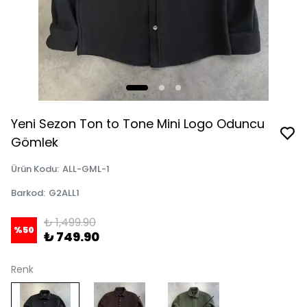
Yeni Sezon Ton to Tone Mini Logo Oduncu
Gömlek
Ürün Kodu
:
ALL-GML-1
Barkod
:
G2ALL1
₺ 1,499.90
%
50
₺ 749.90
Renk