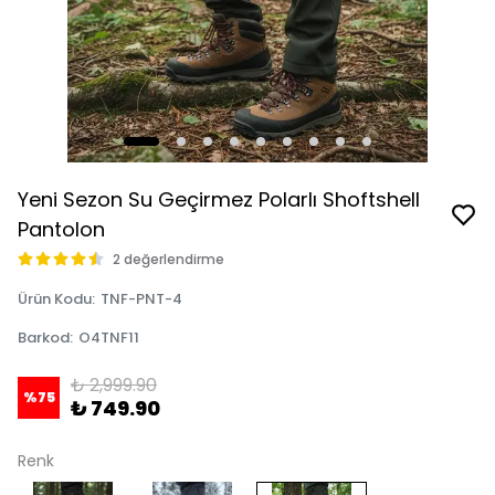
Yeni Sezon Su Geçirmez Polarlı Shoftshell
Pantolon
2 değerlendirme
Ürün Kodu
:
TNF-PNT-4
Barkod
:
O4TNF11
₺ 2,999.90
%
75
₺ 749.90
Renk