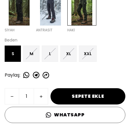
SİYAH
ANTRASİT
HAKİ
Beden
S
M
L
XL
XXL
Paylaş
:
SEPETE EKLE
WHATSAPP