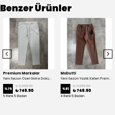
Benzer Ürünler
Premium Markalar
MsDutti
Yeni Sezon Özel Gofre Dokum Kumaş Pantalon
Yeni Sezon Yazlık Keten Premium Pantolon
₺ 2,999.90
₺ 3,999.90
%
75
%
81
₺ 749.90
₺ 749.90
5 Renk 5 Beden
4 Renk 5 Beden