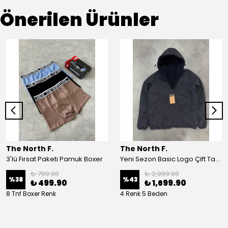
Önerilen Ürünler
The North F.
The North F.
3'lü Fırsat Paketi Pamuk Boxer
Yeni Sezon Basic Logo Çift Taraflı Peluş Ceket
₺ 799.90
₺ 2,999.90
%
38
%
43
₺ 499.90
₺ 1,699.90
8 Tnf Boxer Renk
4 Renk 5 Beden