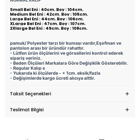
NORMAL KALIP
Small Bel Eni : 40cm. Boy : 104cm.
Medium Bel Eni : 42cm. Boy : 105cm.
Large Bel Eni : 44cm. Boy : 106cm.
XLarge Bel Eni : 47cm. Boy : 107cm.
2Xlarge Bel Eni : 49cm. Boy : 108cm.
pamuk/ Polyester tarzı bir kumaşı vardır,Eşofman ve
pantolon arası bir üründür rahattır.
- Lütfen ürün ölçülerini ve görsellerini kontrol ederek
sipariş veriniz.
- Beden Ölçüleri Markalara Göre Değişiklik Gösterebilir.
- Regular Kalıp s
- Yukarıda ki ölçülerde - + 1cm. eksik/fazla
- Değişimlerde kargo ücreti alıcıya aittir.
Taksit Seçenekleri
Teslimat Bilgisi