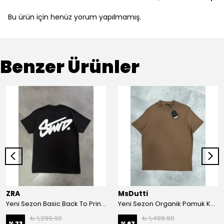
Bu ürün için henüz yorum yapılmamış.
Benzer Ürünler
ZRA
MsDutti
Yeni Sezon Basic Back To Print Logo T-shirt
Yeni Sezon Organik Pamuk Kalın Kumaş Relax Fit T-shirt
₺ 1,299.90
₺ 1,499.90
%
73
%
67