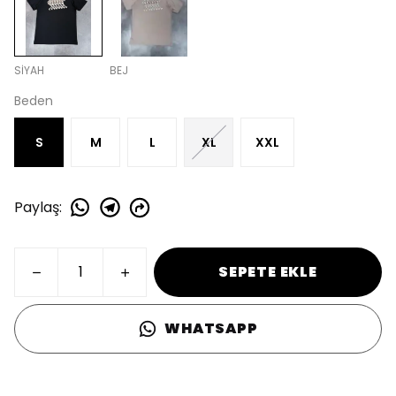
SİYAH
BEJ
Beden
S
M
L
XL
XXL
Paylaş
:
SEPETE EKLE
WHATSAPP