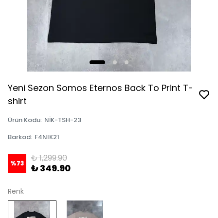
Yeni Sezon Somos Eternos Back To Print T-
shirt
Ürün Kodu
:
NİK-TSH-23
Barkod
:
F4NIK21
₺ 1,299.90
%
73
₺ 349.90
Renk