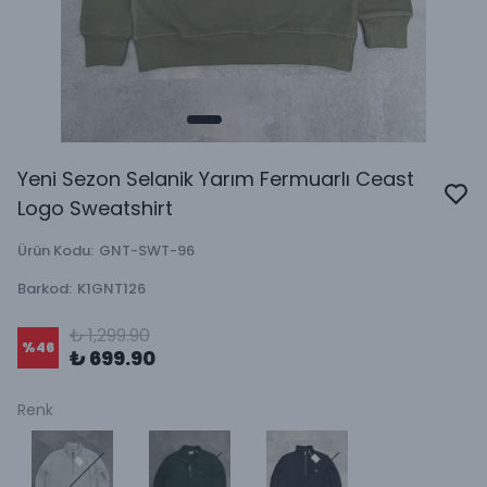
Yeni Sezon Selanik Yarım Fermuarlı Ceast
Logo Sweatshirt
Ürün Kodu
:
GNT-SWT-96
Barkod
:
K1GNT126
₺ 1,299.90
%
46
₺ 699.90
Renk