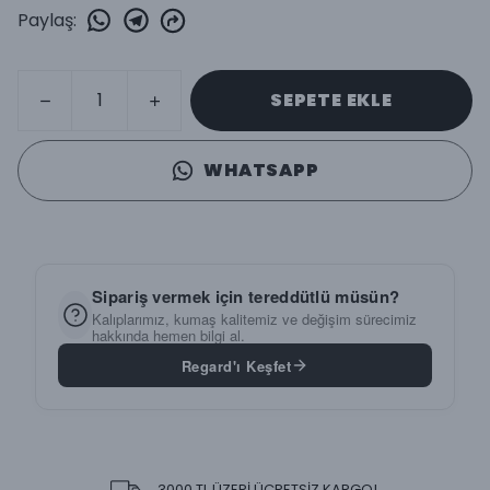
Paylaş
:
SEPETE EKLE
WHATSAPP
Sipariş vermek için tereddütlü müsün?
Kalıplarımız, kumaş kalitemiz ve değişim sürecimiz
hakkında hemen bilgi al.
Regard'ı Keşfet
3000 TL ÜZERİ ÜCRETSİZ KARGO!