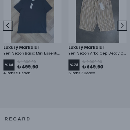
Luxury Markalar
Luxury Markalar
Yeni Sezon Basic Mini Essential Logo T-shirt
Yeni Sezon Arka Cep Detay Çizgili Keten Şort
₺ 1,399.90
₺ 2,999.90
%
64
%
78
₺ 499.90
₺ 649.90
4 Renk 5 Beden
5 Renk 7 Beden