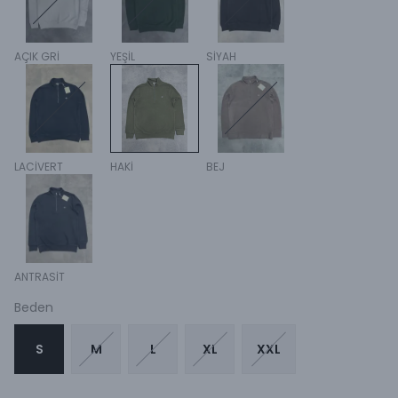
AÇIK GRİ
YEŞİL
SİYAH
LACİVERT
HAKİ
BEJ
ANTRASİT
Beden
S
M
L
XL
XXL