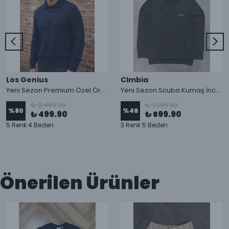
Los Genius
Clmbia
Yeni Sezon Premium Özel Örgü Polo Yaka Triko Kazak
Yeni Sezon Scuba Kumaş İnce Kapşonlu Sweatshirt
₺ 2,499.90
₺ 1,299.90
%
80
%
46
₺ 499.90
₺ 699.90
5 Renk 4 Beden
3 Renk 5 Beden
Önerilen Ürünler