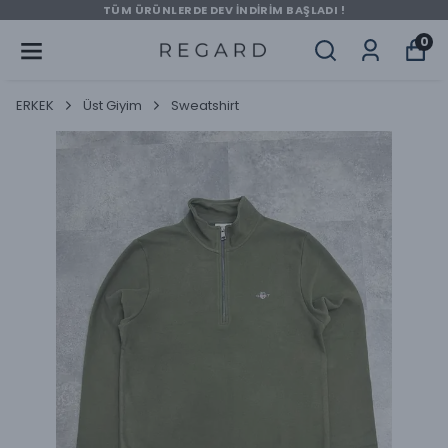
TÜM ÜRÜNLERDE DEV İNDİRİM BAŞLADI !
0
ERKEK
Üst Giyim
Sweatshirt