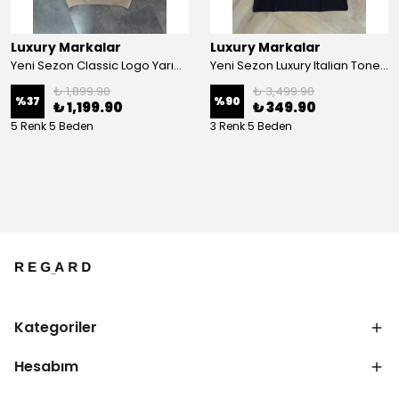
Luxury Markalar
Luxury Markalar
Yeni Sezon Classic Logo Yarım Fermualı Diogonel Sweatshirt
Yeni Sezon Luxury Italian Tone To Tone Mini Logo Classic T-shirt
₺ 1,899.90
₺ 3,499.90
%
37
%
90
₺ 1,199.90
₺ 349.90
5 Renk 5 Beden
3 Renk 5 Beden
Kategoriler
Hesabım