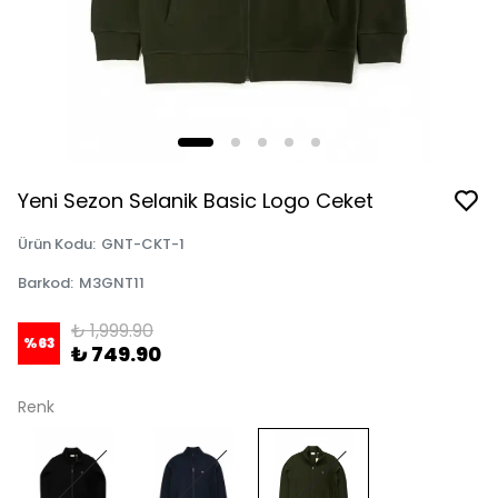
Yeni Sezon Selanik Basic Logo Ceket
Ürün Kodu
:
GNT-CKT-1
Barkod
:
M3GNT11
₺ 1,999.90
%
63
₺ 749.90
Renk