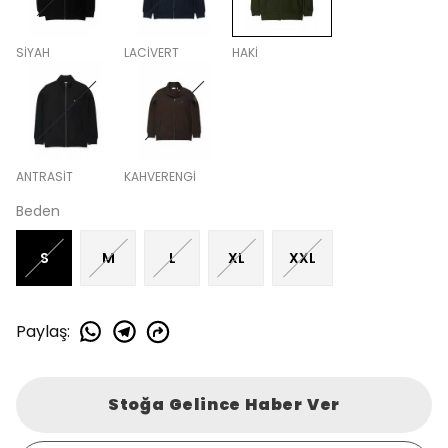
SİYAH
LACİVERT
HAKİ
ANTRASİT
KAHVERENGİ
Beden
S
M
L
XL
XXL
Paylaş
:
Stoğa Gelince Haber Ver