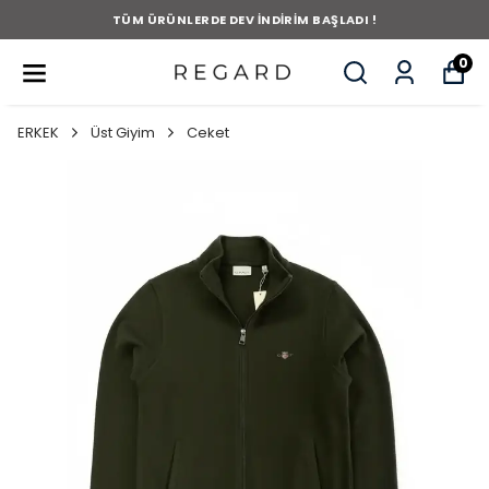
TÜM ÜRÜNLERDE DEV İNDİRİM BAŞLADI !
0
ERKEK
Üst Giyim
Ceket