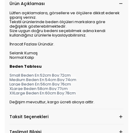
Ürün Açıklaması
Lütfen açıklamalara, görsellere ve ölçülere dikkat ederek
şipariş veriniz.
Tekstil ürünlerinde beden ölçüleri markalara göre
değişiklik gösterebilmektedir.
Size uygun doğru bedeni seçebilmek adına kendi
kullandığınız ürünlerle kıyaslayabilirsiniz.
İhracat Fazlası Üründür.
Selanik Kumaş
Normal Kalıp
Beden Tablosu
Small Beden En:52cm Boy:72cm
Medium Beden En:54cm Boy:74cm
Large Beden En:56cm Boy:76cm
XLarge Beden 58cm Boy:77cm
XXLarge Beden En:60cm Boy:78cm
Değişim mevcuttur, kargo ücreti alıcıya aittir.
Taksit Seçenekleri
Teslimat Bilgisi