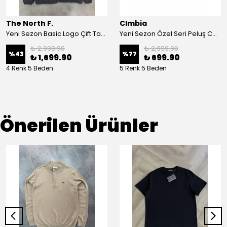
The North F.
Clmbia
Yeni Sezon Basic Logo Çift Taraflı Peluş Ceket
Yeni Sezon Özel Seri Peluş Ceket
₺ 2,999.90
₺ 2,999.90
%
43
%
77
₺ 1,699.90
₺ 699.90
4 Renk 5 Beden
5 Renk 5 Beden
Önerilen Ürünler